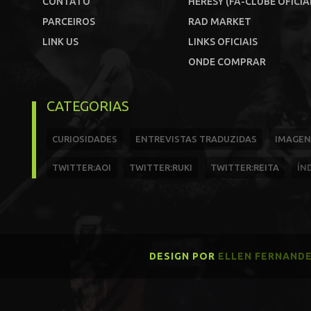
CONTATO
HERESY (FÃ-CLUBE OFICIA
PARCEIROS
RAD MARKET
LINK US
LINKS OFICIAIS
ONDE COMPRAR
CATEGORIAS
CURIOSIDADES
ENTREVISTAS TRADUZIDAS
IMAGEN
TWITTER:AOI
TWITTER:RUKI
TWITTER:REITA
ÍN
DESIGN POR
ELLEN FERNAND