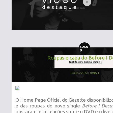
5.9.0
9
Roupas e capa do Before I D
POSTADO POR
RUBY
O Home Page Oficial do Gazette disponibili
e das roupas do novo single
Before I Deca
postaram informações sobre o DVD e o live d