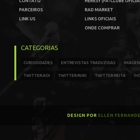
CONTATO
HERESY (FÃ-CLUBE OFICIA
PARCEIROS
RAD MARKET
LINK US
LINKS OFICIAIS
ONDE COMPRAR
CATEGORIAS
CURIOSIDADES
ENTREVISTAS TRADUZIDAS
IMAGEN
TWITTER:AOI
TWITTER:RUKI
TWITTER:REITA
ÍN
DESIGN POR
ELLEN FERNAND