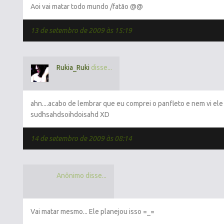
Aoi vai matar todo mundo /fatão @@
13 de setembro de 2009 às 15:19
Rukia_Ruki
disse...
ahn....acabo de lembrar que eu comprei o panfleto e nem vi ele
sudhsahdsoihdoisahd XD
14 de setembro de 2009 às 08:14
Anônimo disse...
Vai matar mesmo... Ele planejou isso =_=