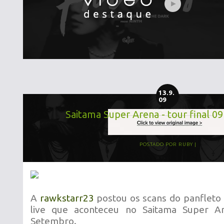
13.9.
09
Saitama Super Arena - tour final 09
POSTADO POR
RUBY
A
rawkstarr23
postou os scans do panfleto 
live que aconteceu no Saitama Super A
Setembro.