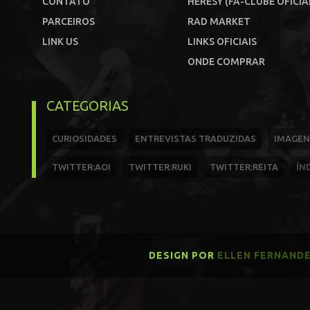
CONTATO
HERESY (FÃ-CLUBE OFICIA
PARCEIROS
RAD MARKET
LINK US
LINKS OFICIAIS
ONDE COMPRAR
CATEGORIAS
CURIOSIDADES
ENTREVISTAS TRADUZIDAS
IMAGEN
TWITTER:AOI
TWITTER:RUKI
TWITTER:REITA
ÍN
DESIGN POR
ELLEN FERNAND