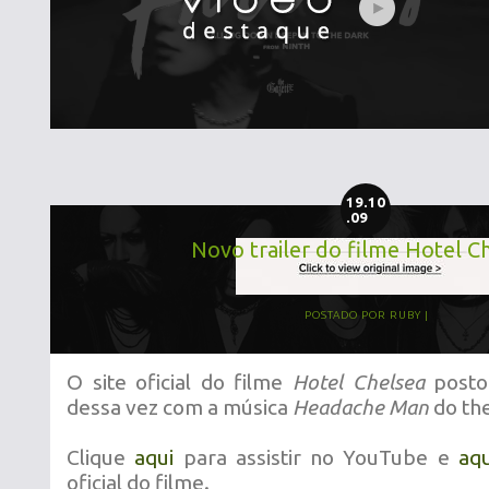
19.10
.09
Novo trailer do filme Hotel C
POSTADO POR
RUBY
O site oficial do filme
Hotel Chelsea
postou
dessa vez com a música
Headache Man
do th
Clique
aqui
para assistir no YouTube e
aqu
oficial do filme.