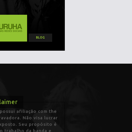
BLOG
laimer
ossui afiliação com the
avadora. Não visa lucrar
exposto. Seu propósito é
 o trabalho da banda e