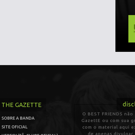
disc
THE GAZETTE
O BEST FRIENDS não p
SOBRE A BANDA
GazettE ou com sua gr
SITE OFICIAL
com o material aqui 
de apenas divulgar