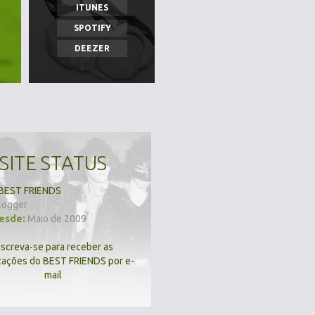
ITUNES
SPOTIFY
DEEZER
SITE STATUS
BEST FRIENDS
logger
desde:
Maio de 2009
nscreva-se para receber as
zações do BEST FRIENDS por e-
mail