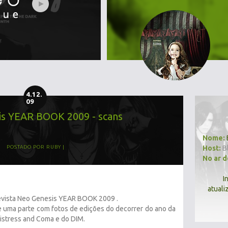
4.12.
09
s YEAR BOOK 2009 - scans
Nome:
Host:
B
POSTADO POR
RUBY
No ar 
I
atuali
evista Neo Genesis YEAR BOOK 2009 .
 e uma parte com fotos de edições do decorrer do ano da
istress and Coma e do DIM.