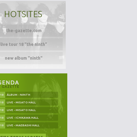
HOTSITES
the-gazette.com
live tour 18 "the ninth"
new album "ninth"
.18
ÁLBUM - NINTH
.18
LIVE - MISATO HALL
.18
LIVE - MISATO HALL
.18
LIVE - ICHIKAWA HALL
.18
LIVE - MAEBASHI HALL