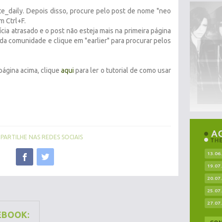
te_daily. Depois disso, procure pelo post de nome "neo
 Ctrl+F.
cia atrasado e o post não esteja mais na primeira página
 da comunidade e clique em "earlier" para procurar pelos
página acima, clique
aqui
para ler o tutorial de como usar
ARTILHE NAS REDES SOCIAIS
13.06
19.07
20.07
25.07
27.07
EBOOK: