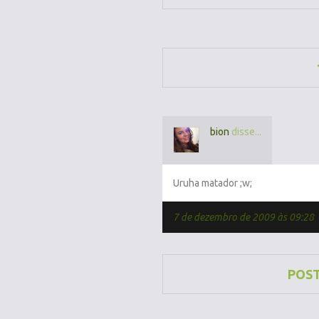
bion
disse...
Uruha matador ;w;
7 de dezembro de 2009 às 09:28
POS