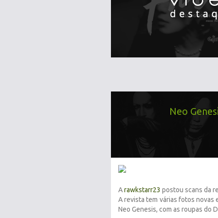
Neo Genesi
A
rawkstarr23
postou scans da r
A revista tem várias fotos novas
Neo Genesis, com as roupas do D