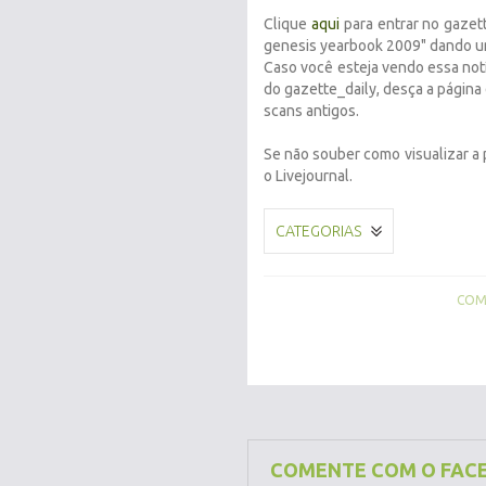
Clique
aqui
para entrar no gazet
genesis yearbook 2009" dando um
Caso você esteja vendo essa notí
do gazette_daily, desça a página
scans antigos.
Se não souber como visualizar a 
o Livejournal.
CATEGORIAS
COMP
COMENTE COM O FAC