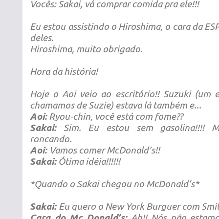
Vocês:
Sakai, vá comprar comida pra ele!!!
Eu estou assistindo o Hiroshima, o cara da ESP,
deles.
Hiroshima, muito obrigado.
Hora da história!
Hoje o Aoi veio ao escritório!! Suzuki (um
chamamos de Suzie) estava lá também e...
Aoi:
Ryou-chin, você está com fome??
Sakai:
Sim. Eu estou sem gasolina!!!! M
roncando.
Aoi:
Vamos comer McDonald’s!!
Sakai:
Ótima idéia!!!!!!
*Quando o Sakai chegou no McDonald’s*
Sakai:
Eu quero o New York Burguer com Smile
Cara do Mc Donald’s:
Ah!! Nós não estamo