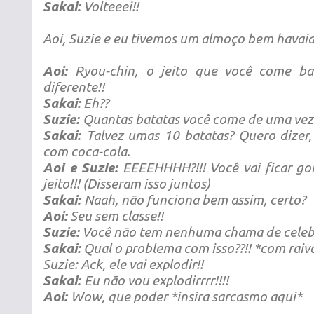
Sakai:
Volteeei!!
Aoi, Suzie e eu tivemos um almoço bem havaia
Aoi:
Ryou-chin, o jeito que você come ba
diferente!!
Sakai:
Eh??
Suzie:
Quantas batatas você come de uma vez
Sakai:
Talvez umas 10 batatas? Quero dizer
com coca-cola.
Aoi e Suzie:
EEEEHHHH?!!! Você vai ficar go
jeito!!! (Disseram isso juntos)
Sakai:
Naah, não funciona bem assim, certo?
Aoi:
Seu sem classe!!
Suzie:
Você não tem nenhuma chama de celebr
Sakai:
Qual o problema com isso??!! *com raiv
Suzie: Ack, ele vai explodir!!
Sakai:
Eu não vou explodirrrr!!!!
Aoi:
Wow, que poder *insira sarcasmo aqui*