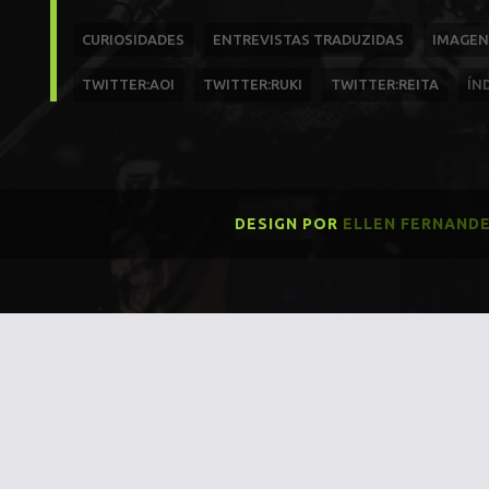
CURIOSIDADES
ENTREVISTAS TRADUZIDAS
IMAGEN
TWITTER:AOI
TWITTER:RUKI
TWITTER:REITA
ÍN
DESIGN POR
ELLEN FERNAND