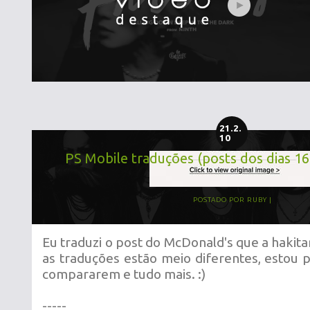
21.2.
10
PS Mobile traduções (posts dos dias 16
POSTADO POR
RUBY
Eu traduzi o post do McDonald's que a hakit
as traduções estão meio diferentes, estou 
compararem e tudo mais. :)
-----