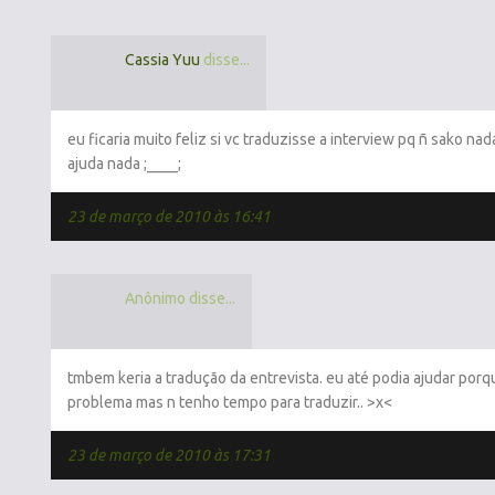
Cassia Yuu
disse...
eu ficaria muito feliz si vc traduzisse a interview pq ñ sako nad
ajuda nada ;____;
23 de março de 2010 às 16:41
Anônimo disse...
tmbem keria a tradução da entrevista. eu até podia ajudar porq
problema mas n tenho tempo para traduzir.. >x<
23 de março de 2010 às 17:31