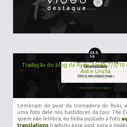
23.3.
10
Tradução do blog da Ryon do dia 7/3/10 
Aoi e Uruha
POSTADO POR
RUBY
Lembram do post da treinadora do Ruki, 
uma foto dele nos bastidores da tour The En
quem não lembra, eu tinha postado a foto
aq
translations
traduziu esse post para o inglês