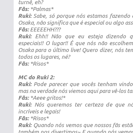
turnê, eh?
Fãs:
*Palmas*
Ruki:
Sabe, só porque nós estamos fazendo o
Osaka, não significa que é especial ou algo as
Fãs:
EEEEEHH???
Ruki:
Ehh!! Não que eu esteja dizendo q
especiais!! O lugar!! É que nós não escolhe
Osaka para o último live! Quero dizer, nós te
todos os lugares, né?
Fãs:
*Risos*
MC do Ruki 2:
Ruki:
Pode parecer que vocês tenham vindo 
mas na verdade nós viemos aqui para vê-los 
Fãs:
*Aeee gritos!*
Ruki:
Nós queremos ter certeza de que nó
incríveis e legais!
Fãs:
*Risos*
Ruki:
Quando nós vemos que nossos fãs estão
também nos divertimos~ E quando nós vemos 