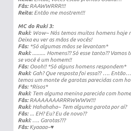
Fãs:
RAAWWRRR!!!
Reita:
Então me mostrem!!!
MC do Ruki 3:
Ruki:
Wow~ Nós temos muitos homens hoje na
Deixa eu ver as mãos de vocês!
Fãs:
*Só algumas mãos se levantam*
Ruki:
......... Homens?? Só esse tanto?? Vamos 
se você é um homem!!
Fãs:
Oooh!! *Só alguns homens respondem*
Ruki:
Gah? Que resposta foi essa?? …. Então
temos um monte de garotas parecidas com ho
Fãs:
*Risos*
Ruki:
Tem alguma menina parecida com home
Fãs:
RAAAAAAARRRWWWW!!!
Ruki:
Hahahaha~ Tem alguma garota por aí?
Fãs:
... EH? Eu? Eu de novo??
Ruki:
…. Garotas???
Fãs:
Kyaaaa~♥