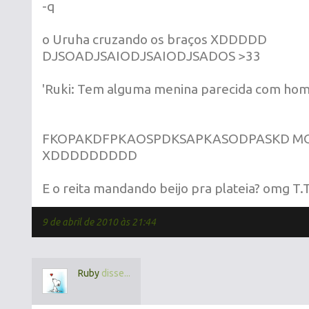
-q
o Uruha cruzando os braços XDDDDD
DJSOADJSAIODJSAIODJSADOS >33
'Ruki: Tem alguma menina parecida com home
FKOPAKDFPKAOSPDKSAPKASODPASKD MORR
XDDDDDDDDD
E o reita mandando beijo pra plateia? omg T.
9 de abril de 2010 às 21:44
Ruby
disse...