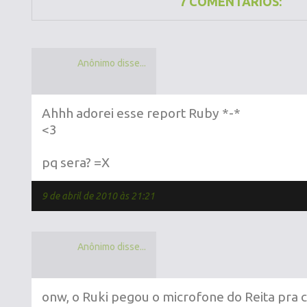
7 COMENTÁRIOS:
Anônimo disse...
Ahhh adorei esse report Ruby *-*
<3
pq sera? =X
9 de abril de 2010 às 21:21
Anônimo disse...
onw, o Ruki pegou o microfone do Reita pra ca