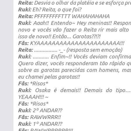
Reita:
Desvia o olhar da platéia e se esforça pr
Ruki:
Eh? Reita, o que foi?
Reita:
PFFFFFFFFTTT WAHAHAHAHA
Ruki:
Aaah!! Entendo~ Hey meninas!! Respon
novo e vocês vão fazer o Reita rir mais alto
isso de novo!! Então... Garotas??!?!
Fãs:
KYAAAAAAAAAAAAAAAAAAAAAA!!!
Reita:
................ -_- (resposta sem emoção)
Ruki:
........... Enfim~!! Vocês deviam confirm
Quero dizer, vocês responderam tão rápido 
sobre as garotas parecidas com homens, ma
eu chamei pelas garotas!!
Fãs:
*Risos*
Ruki:
Osaka é demais!! Demais do tipo…
YEAAAH!!! ~
Fãs:
*Risos*
Ruki:
2º ANDAR??
Fãs:
RAWWRRR!!
Ruki:
1º ANDAR??
Fãs:
RAWWRRRRRR!!!