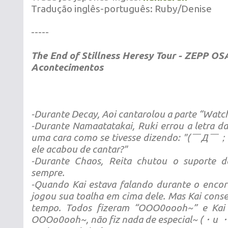
Tradução inglês-português: Ruby/Denise
-----
The End of Stillness Heresy Tour - ZEPP O
Acontecimentos
-Durante Decay, Aoi cantarolou a parte “Watc
-Durante Namaatatakai, Ruki errou a letra da
uma cara como se tivesse dizendo: "(￣Д￣；
ele acabou de cantar?"
-Durante Chaos, Reita chutou o suporte 
sempre.
-Quando Kai estava falando durante o encor
jogou sua toalha em cima dele. Mas Kai cons
tempo. Todos fizeram “OOO0oooh~” e Kai 
OOOo0ooh~, não fiz nada de especial~ (・u