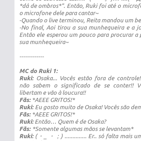
*dá de ombros*". Então, Ruki foi até o microf
o microfone dele para cantar~
-Quando o live terminou, Reita mandou um beij
-No final, Aoi tirou a sua munhequeira e a jo
Então ele esperou um pouco para procurar a
sua munhequeira~
-------------
MC do Ruki 1:
Ruki:
Osaka... Vocês estão fora de controle
não sabem o significado de se conter!! V
libertam e vão à loucura!!
Fãs:
*AEEE GRITOS!*
Ruki:
Eu gosto muito de Osaka! Vocês são dem
Fãs:
*AEEE GRITOS!*
Ruki:
Então… Quem é de Osaka?
Fãs:
*Somente algumas mãos se levantam*
Ruki:
(・_ ・；) .............. Er.. só falta mais u