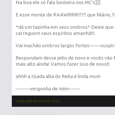
Na boa ele só fala besteira nos MC's]]]
E esse monte de RAAWRRR!!??? que hilário, f
*dá um tapinha em seus ombros* Deixe que
carreguem seus espíritos amanhã!!!
Vai machão ombros largos fortes~~~~suspi
Respondam desse jeito de novo e vocês vão fa
mais alto ainda! Vamos fazer isso de novo!!
ahhh a risada alta do Reita é linda msm
~~~~~vergonha de mim~~~~
10 de abril de 2010 às 17:52