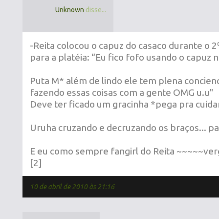
Unknown
disse...
-Reita colocou o capuz do casaco durante o 2
para a platéia: “Eu fico fofo usando o capuz n
Puta M* além de lindo ele tem plena concienci
fazendo essas coisas com a gente OMG u.u"
Deve ter ficado um gracinha *pega pra cuida
Uruha cruzando e decruzando os braços... p
E eu como sempre fangirl do Reita ~~~~~v
[2]
10 de abril de 2010 às 21:16