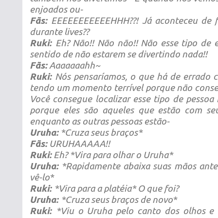
enjoados ou-
Fãs:
EEEEEEEEEEEHHH??! Já aconteceu de f
durante lives??
Ruki:
Eh? Não!! Não não!! Não esse tipo de 
sentido de não estarem se divertindo nada!!
Fãs:
Aaaaaaahh~
Ruki:
Nós pensaríamos, o que há de errado c
tendo um momento terrível porque não cons
Você consegue localizar esse tipo de pessoa 
porque eles são aqueles que estão com se
enquanto as outras pessoas estão-
Uruha:
*Cruza seus braços*
Fãs:
URUHAAAAA!!
Ruki:
Eh? *Vira para olhar o Uruha*
Uruha:
*Rapidamente abaixa suas mãos ante
vê-lo*
Ruki:
*Vira para a platéia* O que foi?
Uruha:
*Cruza seus braços de novo*
Ruki:
*Viu o Uruha pelo canto dos olhos e