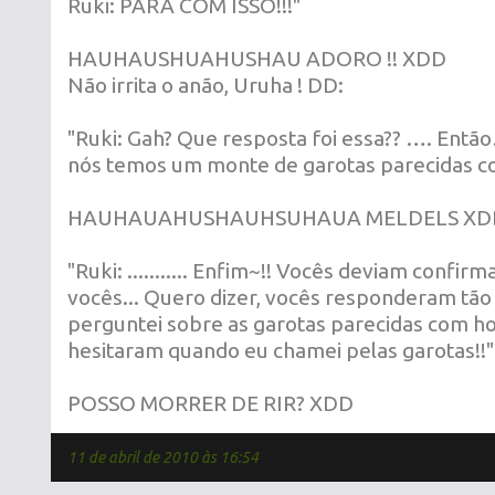
Ruki: PARA COM ISSO!!!"
HAUHAUSHUAHUSHAU ADORO !! XDD
Não irrita o anão, Uruha ! DD:
"Ruki: Gah? Que resposta foi essa?? …. Ent
nós temos um monte de garotas parecidas c
HAUHAUAHUSHAUHSUHAUA MELDELS XD
"Ruki: ........... Enfim~!! Vocês deviam confir
vocês... Quero dizer, vocês responderam tão
perguntei sobre as garotas parecidas com 
hesitaram quando eu chamei pelas garotas!!"
POSSO MORRER DE RIR? XDD
11 de abril de 2010 às 16:54