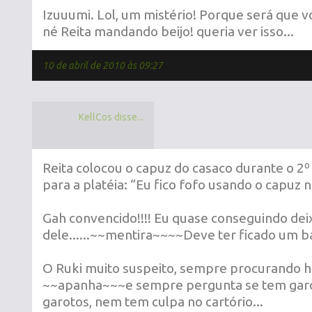
Izuuumi. Lol, um mistério! Porque será que 
né Reita mandando beijo! queria ver isso...
10 de abril de 2010 às 09:27
KellCos disse...
Reita colocou o capuz do casaco durante o 2º
para a platéia: “Eu fico fofo usando o capuz n
Gah convencido!!!! Eu quase conseguindo deix
dele......~~mentira~~~~Deve ter ficado um 
O Ruki muito suspeito, sempre procurando h
~~apanha~~~e sempre pergunta se tem gar
garotos, nem tem culpa no cartório...