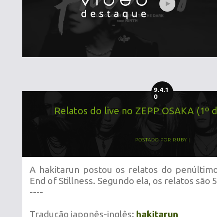
9.4.1
0
Relatos do live no ZEPP OSAKA (1º di
POSTADO POR
RUBY
A hakitarun postou os relatos do penúltimo
End of Stillness. Segundo ela, os relatos são 
----
Tradução japonês-inglês:
hakitarun