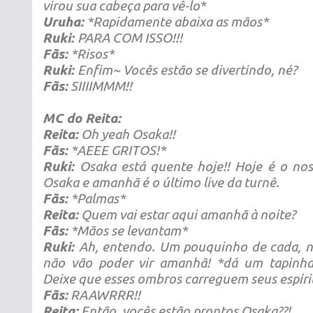
virou sua cabeça para vê-lo*
Uruha:
*Rapidamente abaixa as mãos*
Ruki:
PARA COM ISSO!!!
Fãs:
*Risos*
Ruki:
Enfim~ Vocês estão se divertindo, né?
Fãs:
SIIIIMMM!!
MC do Reita:
Reita:
Oh yeah Osaka!!
Fãs:
*AEEE GRITOS!*
Ruki:
Osaka está quente hoje!! Hoje é o no
Osaka e amanhã é o último live da turnê.
Fãs:
*Palmas*
Reita:
Quem vai estar aqui amanhã à noite?
Fãs:
*Mãos se levantam*
Ruki:
Ah, entendo. Um pouquinho de cada, n
não vão poder vir amanhã! *dá um tapinh
Deixe que esses ombros carreguem seus espíri
Fãs:
RAAWRRR!!
Reita:
Então, vocês estão prontos Osaka??!