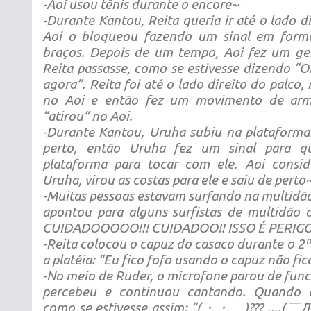
-Aoi usou tênis durante o encore~
-Durante Kantou, Reita queria ir até o lado d
Aoi o bloqueou fazendo um sinal em form
braços. Depois de um tempo, Aoi fez um ge
Reita passasse, como se estivesse dizendo “O
agora”. Reita foi até o lado direito do palco,
no Aoi e então fez um movimento de ar
“atirou” no Aoi.
-Durante Kantou, Uruha subiu na plataforma 
perto, então Uruha fez um sinal para q
plataforma para tocar com ele. Aoi consi
Uruha, virou as costas para ele e saiu de perto
-Muitas pessoas estavam surfando na multidão
apontou para alguns surfistas de multidã
CUIDADOOOOO!!! CUIDADOO!! ISSO É PERIGO
-Reita colocou o capuz do casaco durante o 2º
a platéia: “Eu fico fofo usando o capuz não fic
-No meio de Ruder, o microfone parou de func
percebeu e continuou cantando. Quando e
como se estivesse assim: “(・・。)??? ....(