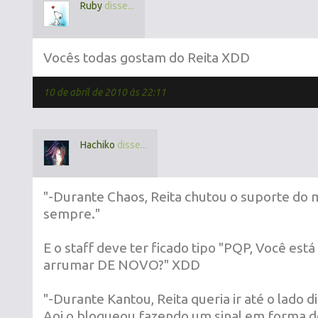
Ruby
disse...
Vocês todas gostam do Reita XDD
10 de abril de 2010 às 22:11
Hachiko
disse...
"-Durante Chaos, Reita chutou o suporte do
sempre."
E o staff deve ter ficado tipo "PQP, Você está
arrumar DE NOVO?" XDD
"-Durante Kantou, Reita queria ir até o lado d
Aoi o bloqueou fazendo um sinal em forma d