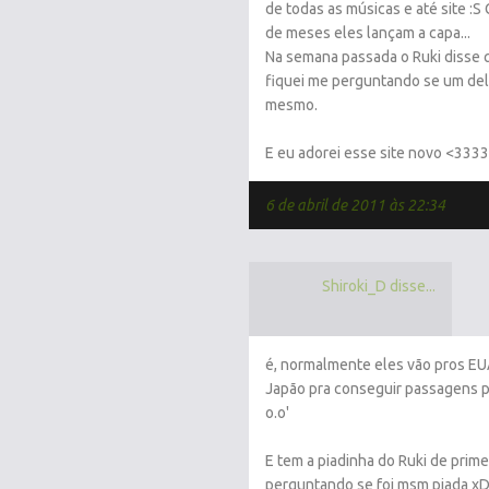
de todas as músicas e até site :
de meses eles lançam a capa...
Na semana passada o Ruki disse q
fiquei me perguntando se um deles
mesmo.
E eu adorei esse site novo <3
6 de abril de 2011 às 22:34
Shiroki_D disse...
é, normalmente eles vão pros EU
Japão pra conseguir passagens p
o.o'
E tem a piadinha do Ruki de primei
perguntando se foi msm piada xDD