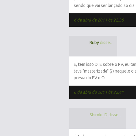
sendo que vai ser lançado só dia 
6 de abril de 2011 às 22:38
Ruby
disse...
É, tem isso D: E sobre o PV, eu 
tava "masterizada" (?) naquele dia
prévia do PV o.O
6 de abril de 2011 às 22:41
Shiroki_D disse...