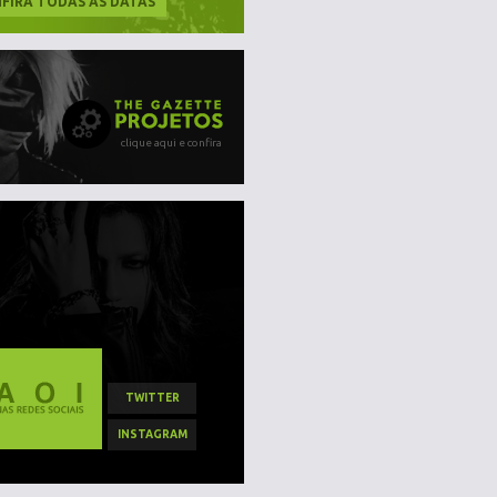
FIRA TODAS AS DATAS
clique aqui e confira
TWITTER
INSTAGRAM