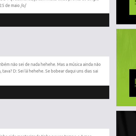
25 de maio /o/
também não sei de nada hehehe. Mas a música ainda não
, tava? D: Sei lá hehehe. Se bobear daqui uns dias sai