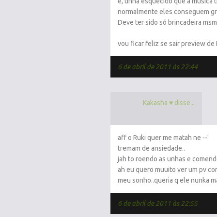
é, tinha esquecido que a música 
normalmente eles conseguem gra
Deve ter sido só brincadeira msm
vou ficar feliz se sair preview 
6 de abril de 2011 às 22:44
Kakasha ♥ disse...
aff o Ruki quer me matah ne --'
tremam de ansiedade..
jah to roendo as unhas e comendo
ah eu quero muuito ver um pv com 
meu sonho..queria q ele nunka mai
6 de abril de 2011 às 22:55