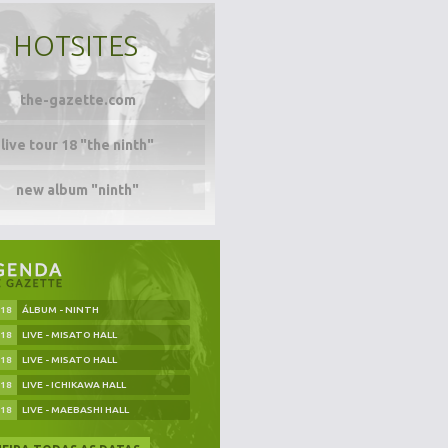
HOTSITES
the-gazette.com
live tour 18 "the ninth"
new album "ninth"
.18
ÁLBUM - NINTH
.18
LIVE - MISATO HALL
.18
LIVE - MISATO HALL
.18
LIVE - ICHIKAWA HALL
.18
LIVE - MAEBASHI HALL