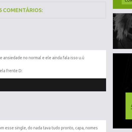
CON
6 COMENTÁRIOS:
e ansiedade no normal e ele ainda fala isso u.ú
la frente D:
m esse single, do nada tava tudo pronto, capa, nomes