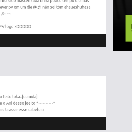
tinha sido masterizada tinha pouco tempo o.õ mas
var pv em um dia @.@ não sei tbm ahsuashuhasa
 ;3~~~
de PV logo xDDDDD
 feito loka..[comida]
o Aoi desse jeeito *----------*
s tirasse esse cabelo i.i