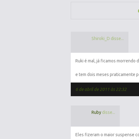
Shiroki_D disse...
Ruki é mal, já ficamos morrendo d
e tem dois meses praticamente pe
6 de abril de 2011 às 22:32
Ruby
disse...
Eles fizeram o maior suspense co