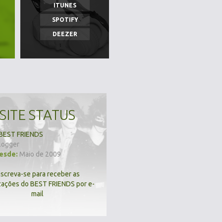
ITUNES
SPOTIFY
DEEZER
SITE STATUS
BEST FRIENDS
logger
desde:
Maio de 2009
nscreva-se para receber as
zações do BEST FRIENDS por e-
mail