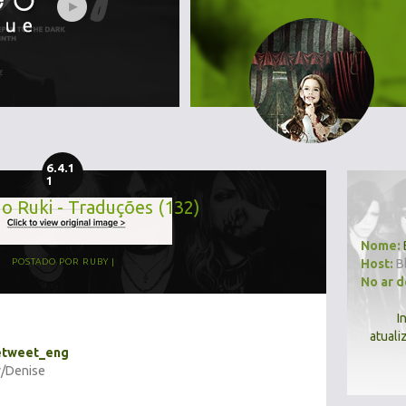
6.4.1
1
do Ruki - Traduções (132)
Nome:
Host:
B
POSTADO POR
RUBY
No ar 
I
atuali
tweet_eng
y/Denise