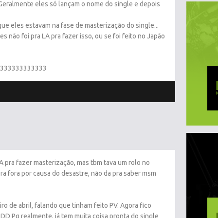
S Geralmente eles só lançam o nome do single e depois
ue eles estavam na fase de masterização do single...
 não foi pra LA pra fazer isso, ou se foi feito no Japão
333333333333333
A pra fazer masterização, mas tbm tava um rolo no
ra fora por causa do desastre, não da pra saber msm
ro de abril, falando que tinham feito PV. Agora fico
D Pq realmente, já tem muita coisa pronta do single