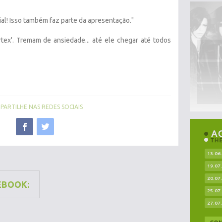
cial! Isso também faz parte da apresentação."
rtex'. Tremam de ansiedade... até ele chegar até todos
ARTILHE NAS REDES SOCIAIS
13.06
19.07
20.07
EBOOK:
25.07
27.07