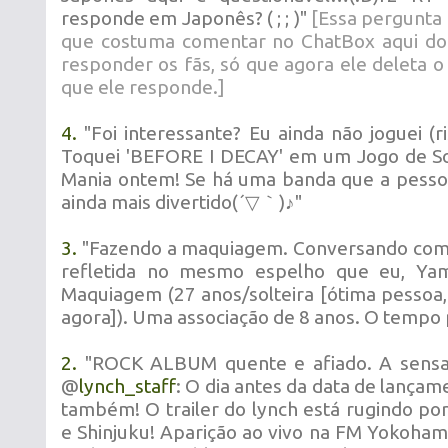
responde em Japonês? ( ; ; )"
[Essa pergunta 
que costuma comentar no ChatBox aqui do 
responder os fãs, só que agora ele deleta 
que ele responde.]
4.
"Foi interessante? Eu ainda não joguei (r
Toquei 'BEFORE I DECAY' em um Jogo de
Mania ontem! Se há uma banda que a pessoa 
ainda mais divertido(´▽｀)♪"
3.
"Fazendo a maquiagem. Conversando com 
refletida no mesmo espelho que eu, Ya
Maquiagem (27 anos/solteira [ótima pessoa,
agora]). Uma associação de 8 anos. O tempo 
2.
"ROCK ALBUM quente e afiado. A sensa
@
lynch_staff
:
O dia antes da data de lançame
também! O trailer do lynch está rugindo po
e Shinjuku! Aparição ao vivo na FM Yokoham