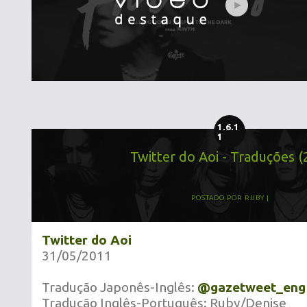
1.6.1
1
Twitter do Aoi - Traduções (
POSTADO POR
RUBY
Twitter do Aoi
31/05/2011
Tradução Japonês-Inglês:
@gazetweet_eng
Tradução Inglês-Português: Ruby/Denise