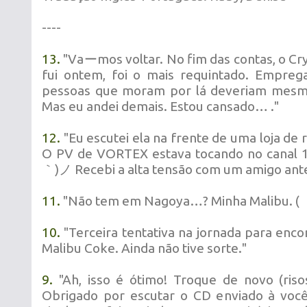
----
13.
"Vaーmos voltar. No fim das contas, o Cr
fui ontem, foi o mais requintado. Empreg
pessoas que moram por lá deveriam mesmo 
Mas eu andei demais. Estou cansado… ."
12.
"Eu escutei ela na frente de uma loja de
O PV de VORTEX estava tocando no canal 1
｀)ノ Recebi a alta tensão com um amigo ante
11.
"
Não tem em Nagoya…? Minha Malibu. 
10.
"Terceira tentativa na jornada para enco
Malibu Coke. Ainda não tive sorte
."
9.
"Ah, isso é ótimo! Troque de novo (riso
Obrigado por escutar o CD enviado à você