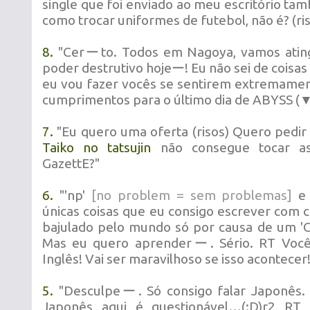
single que foi enviado ao meu escritório tamb
como trocar uniformes de futebol, não é? (ris
8.
"Cerーto. Todos em Nagoya, vamos ating
poder destrutivo hojeー! Eu não sei de coisas 
eu vou fazer vocês se sentirem extremamen
cumprimentos para o último dia de ABYSS 
7.
"
Eu quero uma oferta (risos) Quero pedir u
Taiko no tatsujin
não consegue tocar as
GazettE?
"
6.
"'np'
[no problem = sem problemas]
e 
únicas coisas que eu consigo escrever com 
bajulado pelo mundo só por causa de um 'Ce
Mas eu quero aprenderー. Sério. RT Você
Inglês! Vai ser maravilhoso se isso acontecer!
5.
"Desculpeー. Só consigo falar Japonês. 
Japonês aqui é questionável…(:D)r2 RT