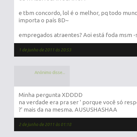
e tbm concordo, lol é o melhor, pq todo mun
importa o país 8D~
empregados atraentes? Aoi está foda msm -
1 de junho de 2011 às 20:53
Anônimo disse...
Minha pergunta XDDDD
na verdade era pra ser ' porque você só res
?' mais da na mesma. AUSUSHASHAA
2 de junho de 2011 às 01:18