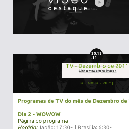
20.12
.11
TV - Dezembro de 2011
POSTADO POR
RUBY
Programas de TV do mês de Dezembro de 
Dia 2 - WOWOW
Página do programa
Horário:
Japão: 17:30~ | Brasília: 6:30~