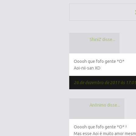
ShiniZ disse...
Ooooh que fofo gente *O*
Aoi-nii-san XD
26 de dezembro de 2011 às 17:0
Anônimo disse...
Ooooh que fofo gente *O* ²
Mas esse Aoi é muito amor mesm