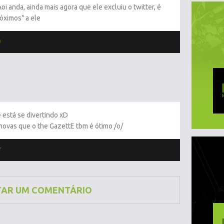
 anda, ainda mais agora que ele excluiu o twitter, é
óximos" a ele
0
está se divertindo xD
novas que o the GazettE tbm é ótimo /o/
7
TAR UM COMENTÁRIO