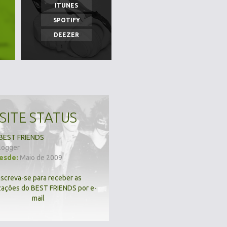
ITUNES
SPOTIFY
DEEZER
SITE STATUS
BEST FRIENDS
logger
desde:
Maio de 2009
nscreva-se para receber as
zações do BEST FRIENDS por e-
mail