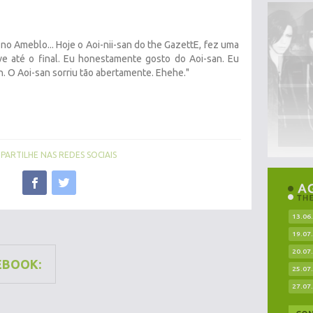
 no Ameblo... Hoje o Aoi-nii-san do the GazettE, fez uma
 live até o final. Eu honestamente gosto do Aoi-san. Eu
an. O Aoi-san sorriu tão abertamente. Ehehe."
ARTILHE NAS REDES SOCIAIS
13.06
19.07
20.07
EBOOK:
25.07
27.07