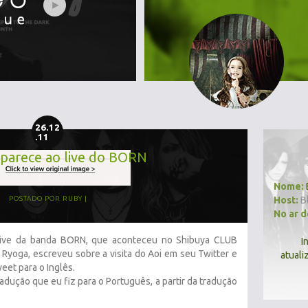
26.12
.11
parece ao live do BORN
Nome:
Host:
B
POSTADO POR
RUBY
No ar 
o live da banda BORN, que aconteceu no Shibuya CLUB
I
Ryoga, escreveu sobre a visita do Aoi em seu Twitter e
atuali
eet para o Inglês.
adução que eu fiz para o Português, a partir da tradução