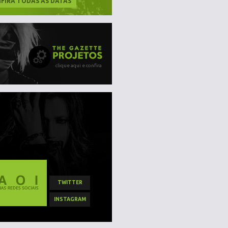
FIRA TODAS AS DATAS
clique aqui e confira
TWITTER
INSTAGRAM