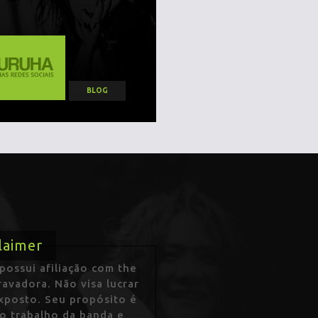
BLOG
laimer
ossui afiliação com the
avadora. Não visa lucrar
exposto. Seu propósito é
 o trabalho da banda e