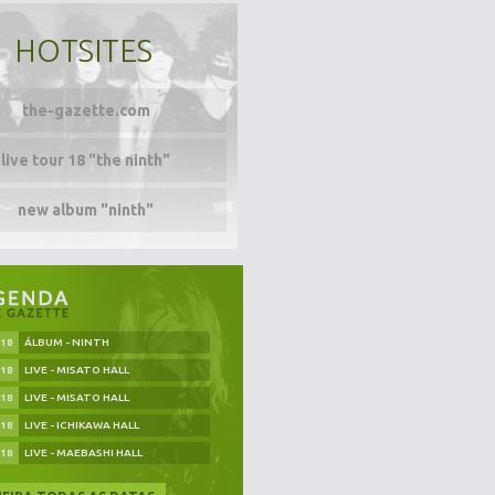
HOTSITES
the-gazette.com
live tour 18 "the ninth"
new album "ninth"
.18
ÁLBUM - NINTH
.18
LIVE - MISATO HALL
.18
LIVE - MISATO HALL
.18
LIVE - ICHIKAWA HALL
.18
LIVE - MAEBASHI HALL