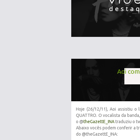
Aoi com
Hoje (26/12/11), Aoi assistiu 
QUATTRO. O vocalista da banda, 
o @
theGazettE_INA
traduziu o tw
Abaixo vocês podem conferir a tr
do @theGazettE_INA: