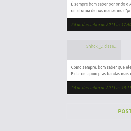
É sempre bom saber por onde o Aoi
uma forma de nos mantermos "pr
26 de dezembro de 2011 às 17:4
Shiroki_D disse...
Como sempre, bom saber que ele 
E dar um apoio pras bandas mais 
26 de dezembro de 2011 às 18:1
POS