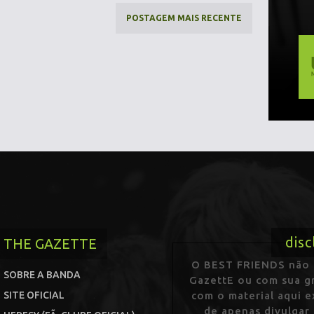
POSTAGEM MAIS RECENTE
disc
THE GAZETTE
O BEST FRIENDS não p
SOBRE A BANDA
GazettE ou com sua gr
SITE OFICIAL
com o material aqui 
de apenas divulgar