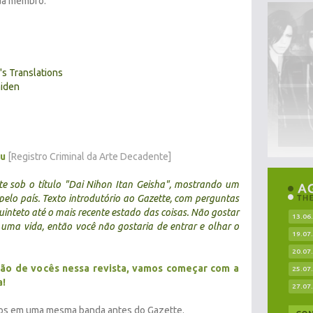
da membro.
s Translations
iden
ku
[Registro Criminal da Arte Decadente]
te
sob o título "Dai Nihon Itan Geisha", mostrando um
elo país. Texto introdutório ao Gazette, com perguntas
inteto até o mais recente estado das coisas. Não gostar
13.06
uma vida, então você não gostaria de entrar e olhar o
19.07
20.07
ção de vocês nessa revista, vamos começar com a
25.07
a!
27.07
amos em uma mesma banda antes do Gazette.