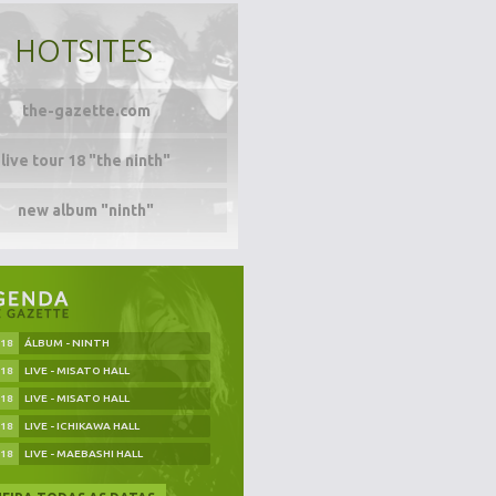
HOTSITES
the-gazette.com
live tour 18 "the ninth"
new album "ninth"
.18
ÁLBUM - NINTH
.18
LIVE - MISATO HALL
.18
LIVE - MISATO HALL
.18
LIVE - ICHIKAWA HALL
.18
LIVE - MAEBASHI HALL