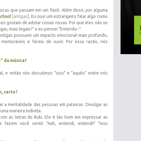
icas que passam em um flash. Além disso, por alguma
school
[antigas]
. Eu ouvi um estrangeiro falar algo como
es gostam de adotar coisas novas. Por que eles não se
gas, mais legais?" e eu pensei "Entendo~".
 antigas possuem um impacto emocional mais profundo,
memoráveis e fáceis de ouvir. Por essa razão, nós
o" da música?
nal, e então nós discutimos "isso" e "aquilo" entre nós
m, certo?
r a mentalidade das pessoas em palavras. Divulgar as
 uma maneira indireta.
com as letras do Ruki. Ele é tão bom em expressar as
e fazem você sentir "Aah, entendi, entendi!" "Isso