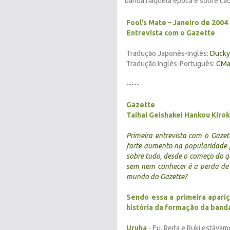
banda naquela época e sobre ca
Fool’s Mate – Janeiro de 2004
Entrevista com o Gazette
Tradução Japonês-Inglês:
Ducky'
Tradução Inglês-Português:
GMa
-----
Gazette
Taihai Geishakei Hankou Kiro
Primeira entrevista com o
Gazet
forte aumento na popularidade p
sobre tudo, desde o começo do qu
sem nem conhecer é a perda de 
mundo do Gazette?
Sendo essa a primeira apari
história da formação da band
Uruha
- Eu, Reita e Ruki estáv