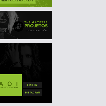
FIRA TODAS AS DATAS
clique aqui e confira
TWITTER
INSTAGRAM