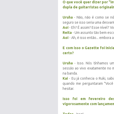
O que você quer dizer por "inv
dupla de guitarristas origina
Uruha
- Não, não é como se n
seguro se isso seria uma desvant
Aoi
- Eh? É assim? Esse nível? V
Reita
- Um assunto tão bem escon
Aoi
- Ah, é isso então... embora 
E com isso o Gazette foi inici
certo?
Uruha
- Isso. Nós tínhamos um
sessão ao vivo exatamente no 
na banda.
Kai
- Eu já conhecia o Ruki, sab
quando me perguntaram "Você n
hesitar.
Isso foi em fevereiro de
vigorosamente com lançament