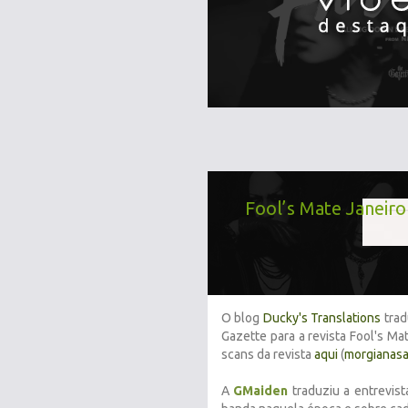
Fool’s Mate Janeiro
O blog
Ducky's Translations
trad
Gazette para a revista Fool's Ma
scans da revista
aqui
(
morgianas
A
GMaiden
traduziu a entrevis