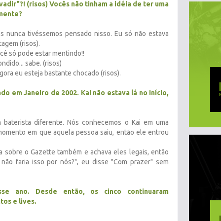
adir"?! (risos) Vocês não tinham a idéia de ter uma
lmente?
ós nunca tivéssemos pensado nisso. Eu só não estava
agem (risos).
ocê só pode estar mentindo!!
dido... sabe. (risos)
agora eu esteja bastante chocado (risos).
ado em Janeiro de 2002. Kai não estava lá no início,
 baterista diferente. Nós conhecemos o Kai em uma
momento em que aquela pessoa saiu, então ele entrou
ia sobre o Gazette também e achava eles legais, então
ão faria isso por nós?", eu disse "Com prazer" sem
sse ano. Desde então, os cinco continuaram
os e lives.