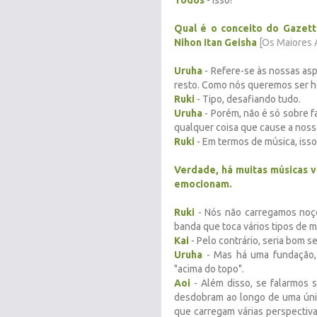
Todos
- Isso!
Qual é o conceito do Gazett
Nihon Itan Geisha
[Os Maiores 
Uruha
- Refere-se às nossas as
resto. Como nós queremos ser h
Ruki
- Tipo, desafiando tudo.
Uruha
- Porém, não é só sobre f
qualquer coisa que cause a noss
Ruki
- Em termos de música, isso
Verdade, há muitas músicas v
emocionam.
Ruki
- Nós não carregamos noçõ
banda que toca vários tipos de m
Kai
- Pelo contrário, seria bom s
Uruha
- Mas há uma fundação,
"acima do topo".
Aoi
- Além disso, se falarmos 
desdobram ao longo de uma úni
que carregam várias perspectiv