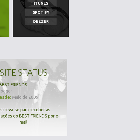
ITUNES
SPOTIFY
DEEZER
SITE STATUS
BEST FRIENDS
logger
desde:
Maio de 2009
nscreva-se para receber as
zações do BEST FRIENDS por e-
mail