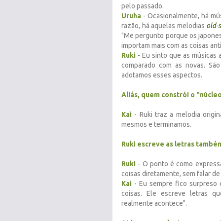
pelo passado.
Uruha
- Ocasionalmente, há mús
razão, há aquelas melodias
old-
"Me pergunto porque os japones
importam mais com as coisas anti
Ruki
- Eu sinto que as músicas
comparado com as novas. São 
adotamos esses aspectos.
Aliás, quem constrói o "núcle
Kai
- Ruki traz a melodia origi
mesmos e terminamos.
Ruki escreve as letras també
Ruki
- O ponto é como expressa
coisas diretamente, sem falar de
Kai
- Eu sempre fico surpreso 
coisas. Ele escreve letras qu
realmente acontece".