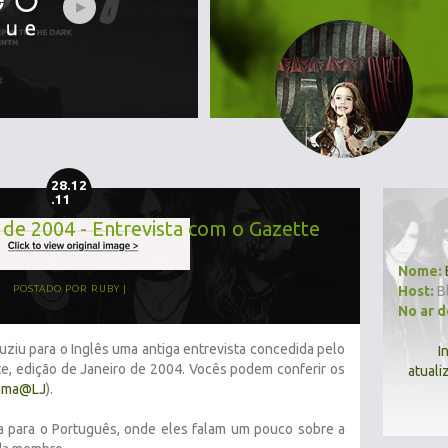
28.12
.11
 de 2004 - Entrevista com o Gazette
Nome:
Host:
B
POSTADO POR
RUBY
No ar 
uziu para o Inglês uma antiga entrevista concedida pelo
I
te, edição de Janeiro de 2004. Vocês podem conferir os
atuali
ama@LJ
).
ta para o Português, onde eles falam um pouco sobre a