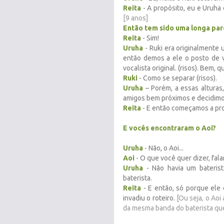
Reita
- A propósito, eu e Uruha
[9 anos]
Então tem sido uma longa par
Reita
- Sim!
Uruha
- Ruki era originalmente 
então demos a ele o posto de v
vocalista original. (risos). Bem,
Ruki
- Como se separar (risos).
Uruha
– Porém, a essas alturas,
amigos bem próximos e decidimos
Reita
- E então começamos a pr
E vocês encontraram o Aoi?
Uruha
- Não, o Aoi...
Aoi
- O que você quer dizer, fala
Uruha
- Não havia um bateris
baterista.
Reita
- E então, só porque ele 
invadiu o roteiro.
[Ou seja, o Aoi
da mesma banda do baterista qu