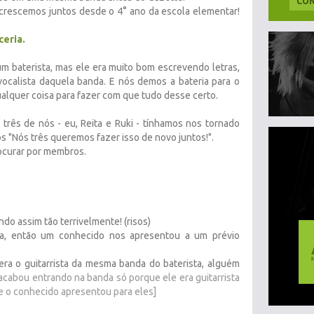
CON
 crescemos juntos desde o 4° ano da escola elementar!
ceria.
um baterista, mas ele era muito bom escrevendo letras,
ocalista daquela banda. E nós demos a bateria para o
 qualquer coisa para fazer com que tudo desse certo.
 três de nós - eu, Reita e Ruki - tínhamos nos tornado
 "Nós três queremos fazer isso de novo juntos!".
ocurar por membros.
ndo assim tão terrivelmente! (risos)
ta, então um conhecido nos apresentou a um prévio
era o guitarrista da mesma banda do baterista, alguém
 acabou entrando na banda só porque ele era guitarrista
e o conhecido apresentou para eles]