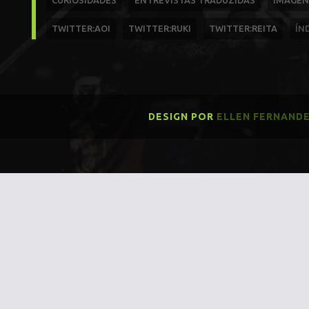
CURIOSIDADES
ENTREVISTAS TRADUZIDAS
IMAGEN
TWITTER:AOI
TWITTER:RUKI
TWITTER:REITA
ÍN
DESIGN POR
ELLEN FERNAND