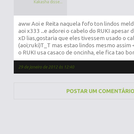
Kakasha disse...
aww Aoi e Reita naquela fofo ton lindos melde
aoi x333 ..e adorei o cabelo do RUKI apesar d
xD lias,gostaria que eles tivessem usado o c
(aoi;ruki)T_T mas estao lindos mesmo assim
o RUKI usa casaco de oncinha, ele fica tao bo
29 de janeiro de 2012 às 12:40
POSTAR UM COMENTÁRI