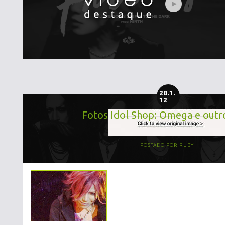
28.1.
12
Fotos Idol Shop: Omega e outro
POSTADO POR
RUBY