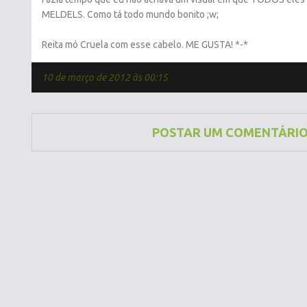
MELDELS. Como tá todo mundo bonito ;w;
Reita mó Cruela com esse cabelo. ME GUSTA! *-*
10 de março de 2012 às 00:15
POSTAR UM COMENTÁRI