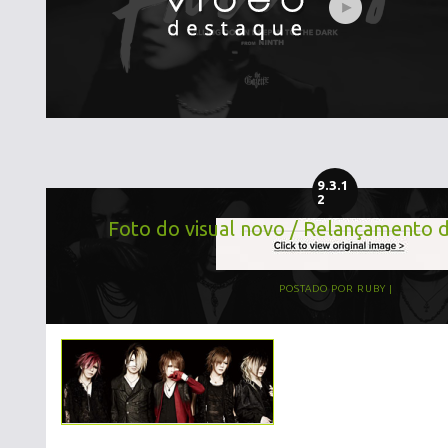
9.3.1
2
Foto do visual novo / Relançamento 
POSTADO POR
RUBY