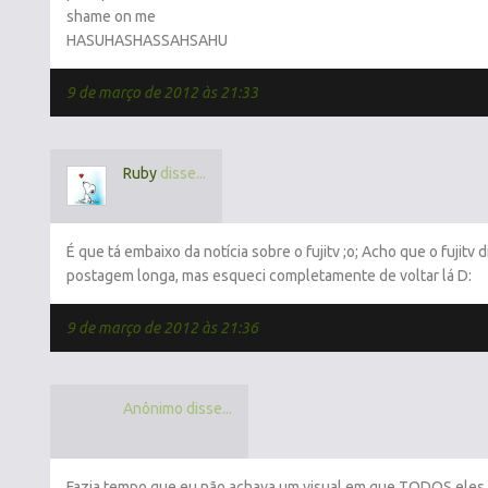
shame on me
HASUHASHASSAHSAHU
9 de março de 2012 às 21:33
Ruby
disse...
É que tá embaixo da notícia sobre o fujitv ;o; Acho que o fujitv d
postagem longa, mas esqueci completamente de voltar lá D:
9 de março de 2012 às 21:36
Anônimo disse...
Fazia tempo que eu não achava um visual em que TODOS eles