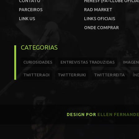
CONTATO
HERESY (FÃ-CLUBE OFICIA
PARCEIROS
RAD MARKET
LINK US
LINKS OFICIAIS
ONDE COMPRAR
CATEGORIAS
CURIOSIDADES
ENTREVISTAS TRADUZIDAS
IMAGEN
TWITTER:AOI
TWITTER:RUKI
TWITTER:REITA
ÍN
DESIGN POR
ELLEN FERNAND