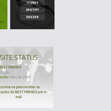
ITUNES
SPOTIFY
DEEZER
SITE STATUS
BEST FRIENDS
logger
desde:
Maio de 2009
nscreva-se para receber as
zações do BEST FRIENDS por e-
mail