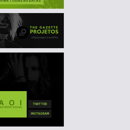
FIRA TODAS AS DATAS
clique aqui e confira
TWITTER
INSTAGRAM