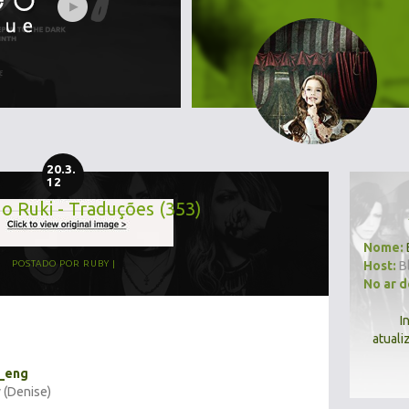
20.3.
12
do Ruki - Traduções (353)
Nome:
Host:
B
POSTADO POR
RUBY
No ar 
I
atuali
_eng
 (Denise)