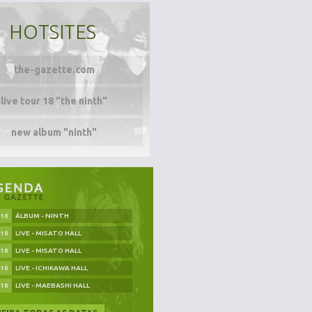
HOTSITES
the-gazette.com
live tour 18 "the ninth"
new album "ninth"
.18
ÁLBUM - NINTH
.18
LIVE - MISATO HALL
.18
LIVE - MISATO HALL
.18
LIVE - ICHIKAWA HALL
.18
LIVE - MAEBASHI HALL