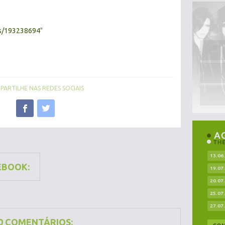
/s/193238694
"
ARTILHE NAS REDES SOCIAIS
13.06
EBOOK:
19.07
20.07
25.07
27.07
0 COMENTÁRIOS: