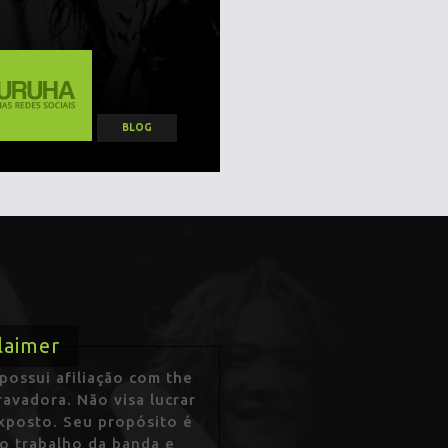
BLOG
laimer
ossui afiliação com the
avadora. Não visa lucrar
exposto. Seu propósito é
 o trabalho da banda e