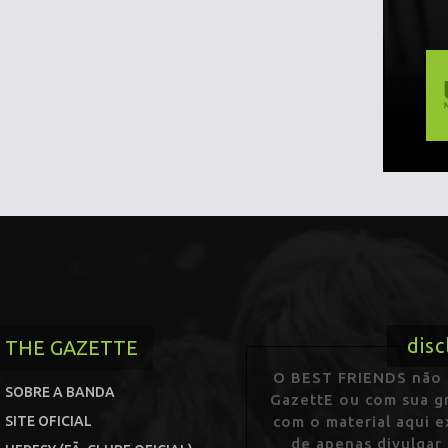
disc
THE GAZETTE
O BEST FRIENDS não p
SOBRE A BANDA
GazettE ou com sua gr
SITE OFICIAL
com o material aqui 
de apenas divulgar