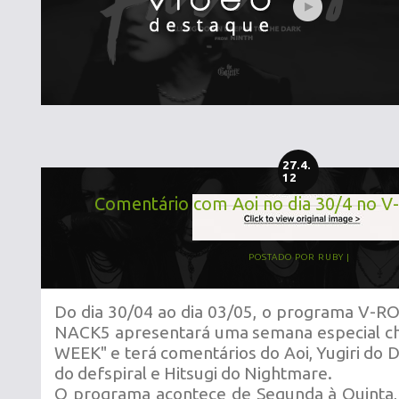
27.4.
12
Comentário com Aoi no dia 30/4 no 
POSTADO POR
RUBY
Do dia 30/04 ao dia 03/05, o programa V-R
NACK5 apresentará uma semana especial ch
WEEK" e terá comentários do Aoi, Yugiri do 
do defspiral e Hitsugi do Nightmare.
O programa acontece de Segunda à Quinta,