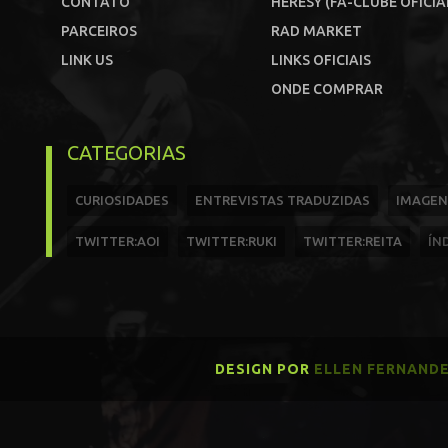
CONTATO
HERESY (FÃ-CLUBE OFICIA
PARCEIROS
RAD MARKET
LINK US
LINKS OFICIAIS
ONDE COMPRAR
CATEGORIAS
CURIOSIDADES
ENTREVISTAS TRADUZIDAS
IMAGEN
TWITTER:AOI
TWITTER:RUKI
TWITTER:REITA
ÍN
DESIGN POR
ELLEN FERNAND