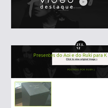
27.5.
12
Presentes do Aoi e do Ruki para 
POSTADO POR
RUBY