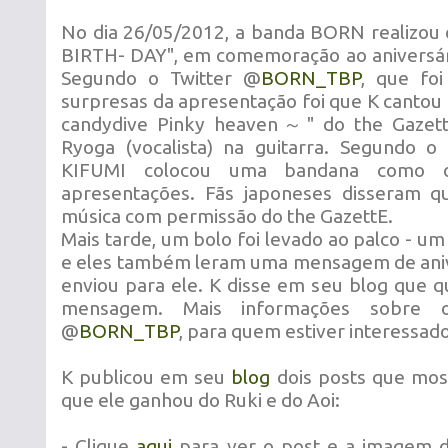
No dia 26/05/2012, a banda BORN realizou 
BIRTH- DAY", em comemoração ao aniversário
Segundo o Twitter @
BORN_TBP
, que foi
surpresas da apresentação foi que K canto
candydive Pinky heaven～" do the Gazet
Ryoga (vocalista) na guitarra. Segundo o T
KIFUMI colocou uma bandana como o
apresentações. Fãs japoneses disseram q
música com permissão do the GazettE.
Mais tarde, um bolo foi levado ao palco - um
e eles também leram uma mensagem de aniv
enviou para ele. K disse em seu blog que 
mensagem. Mais informações sobre 
@
BORN_TBP
, para quem estiver interessado
K publicou em seu
blog
dois posts que mos
que ele ganhou do Ruki e do Aoi:
- Clique
aqui
para ver o post e a imagem d