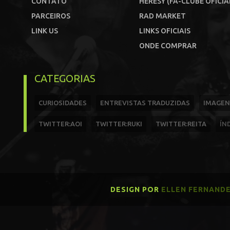
CONTATO
HERESY (FÃ-CLUBE OFICIA
PARCEIROS
RAD MARKET
LINK US
LINKS OFICIAIS
ONDE COMPRAR
CATEGORIAS
CURIOSIDADES
ENTREVISTAS TRADUZIDAS
IMAGEN
TWITTER:AOI
TWITTER:RUKI
TWITTER:REITA
ÍN
DESIGN POR
ELLEN FERNAND