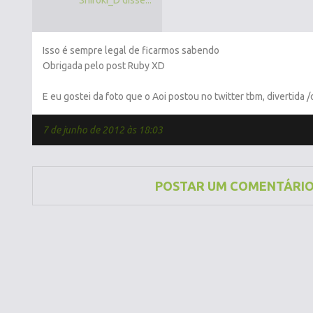
Shiroki_D disse...
Isso é sempre legal de ficarmos sabendo
Obrigada pelo post Ruby XD
E eu gostei da foto que o Aoi postou no twitter tbm, divertida /
7 de junho de 2012 às 18:03
POSTAR UM COMENTÁRI