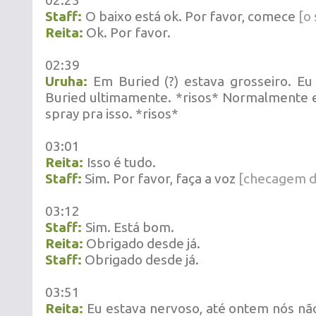
02:23
Staff:
O baixo está ok. Por favor, comece
[o
Reita:
Ok. Por favor.
02:39
Uruha:
Em Buried (?) estava grosseiro. Eu
Buried ultimamente. *risos* Normalmente 
spray pra isso. *risos*
03:01
Reita:
Isso é tudo.
Staff:
Sim. Por favor, faça a voz
[checagem d
03:12
Staff:
Sim. Está bom.
Reita:
Obrigado desde já.
Staff:
Obrigado desde já.
03:51
Reita:
Eu estava nervoso, até ontem nós nã