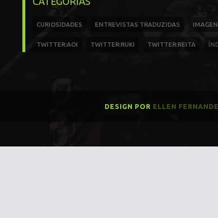
CATEGORIAS
CURIOSIDADES
ENTREVISTAS TRADUZIDAS
IMAGEN
TWITTER:AOI
TWITTER:RUKI
TWITTER:REITA
ÍN
DESIGN POR
ELLEN FERNAND