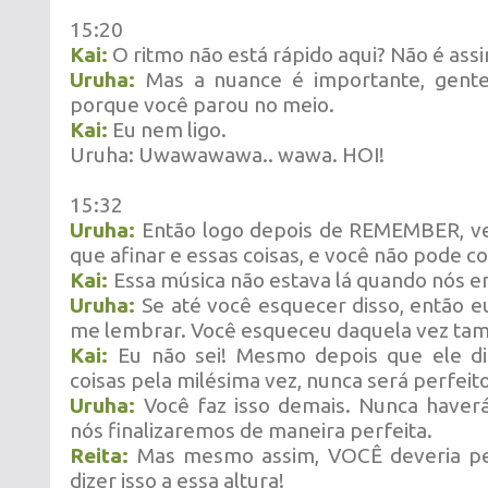
15:20
Kai:
O ritmo não está rápido aqui? Não é assi
Uruha:
Mas a nuance é importante, gent
porque você parou no meio.
Kai:
Eu nem ligo.
Uruha: Uwawawawa.. wawa. HOI!
15:32
Uruha:
Então logo depois de REMEMBER, ve
que afinar e essas coisas, e você não pode c
Kai:
Essa música não estava lá quando nós e
Uruha:
Se até você esquecer disso, então
me lembrar. Você esqueceu daquela vez ta
Kai:
Eu não sei! Mesmo depois que ele di
coisas pela milésima vez, nunca será perfeito
Uruha:
Você faz isso demais. Nunca have
nós finalizaremos de maneira perfeita.
Reita:
Mas mesmo assim, VOCÊ deveria pe
dizer isso a essa altura!