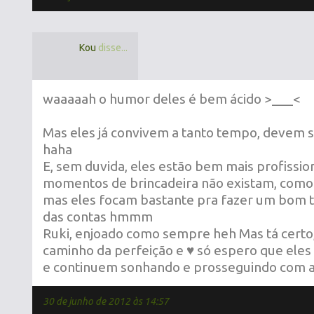
Kou
disse...
waaaaah o humor deles é bem ácido >___<
Mas eles já convivem a tanto tempo, devem s
haha
E, sem duvida, eles estão bem mais profission
momentos de brincadeira não existam, como
mas eles focam bastante pra fazer um bom t
das contas hmmm
Ruki, enjoado como sempre heh Mas tá certo
caminho da perfeição e ♥ só espero que eles
e continuem sonhando e prosseguindo com a
30 de junho de 2012 às 14:57