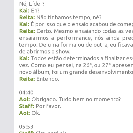
Né, Líder?
Kai:
Eh?
Reita:
Não tínhamos tempo, né?
Kai:
É por isso que o ensaio acabou de começ
Reita:
Certo. Mesmo ensaiando todas as ve
ensaiarmos a performance, nós ainda pre
tempo. De uma forma ou de outra, eu ficava
de abrirmos o show.
Kai:
Todos estão determinados a finalizar e
vez. Como eu pensei, na 26ª, ou 27ª apresen
novo álbum, foi um grande desenvolvimento
Reita:
Entendo.
04:40
Aoi:
Obrigado. Tudo bem no momento?
Staff:
Por favor.
Aoi:
Ok.
05:53