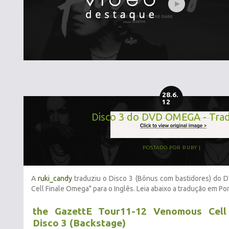
28.6.
12
Disco 3 do DVD OMEGA - Tra
POSTADO POR
RUBY
A
ruki_candy
traduziu o Disco 3 (Bônus com bastidores) do
Cell Finale Omega" para o Inglês. Leia abaixo a tradução em Po
the GazettE Tour11-12 Venomous Cell
Disco 3 (Backstage)