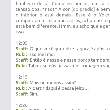
banheiro de lá. Como eu pensei, eu só t
tensão boa. *risos* A cor
[do prédio]
é bem 
o interior é azul demais. Esse é o Yok
comparado a cinco anos atrás, acho que a 
está bem diferente. Hmm, eu acho que a ge
isso.
12:05
Staff:
O que você quer dizer agora é após a 
Ruki:
Isso mesmo.
Staff:
Então é nesse e nesse ponto também
Ruki:
Talvez se nós passarmos a imagem va
12:15
Staff:
Mais ou menos assim?
Ruki:
A partir daqui é desse jeito…
Staff:
Sim.
12:26