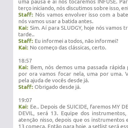
uma pausa e aí nós tocaremos INFUSE. P
terço iniciando, nós discutimos sobre isso, en
Staff:
Nós vamos envolver isso com a bater
nós vamos usar a batida antes.
Kai:
Sim. Aí para SLUDGY, hoje nós vamos tr
tarde..
Staff:
Eu informei a todos, não informei?
Kai:
No começo das clássicas, certo.
18:57
Kai:
Bem, nós demos uma passada rápida pel
por ora vamos focar nela, uma por uma. V
pela ajuda de vocês desde já.
Staff:
Obrigado desde já.
19:07
Kai:
Ee.. Depois de SUICIDE, faremos MY D
DEVIL, será 13. Equipe dos instrumentos,
atenção nisso, depois que os instrumentos 
13 começa. Então para hoje, a setlist será es