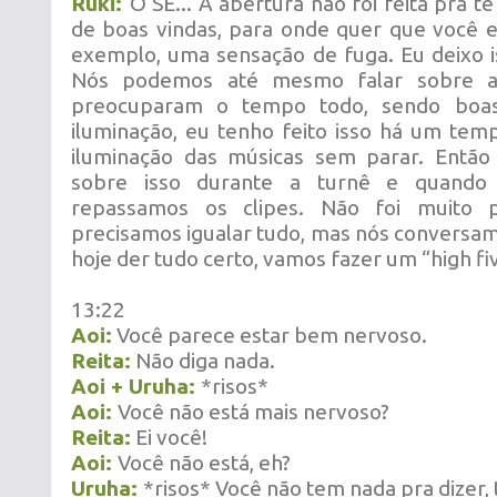
Ruki:
O SE... A abertura não foi feita pra 
de boas vindas, para onde quer que você e
exemplo, uma sensação de fuga. Eu deixo is
Nós podemos até mesmo falar sobre a
preocuparam o tempo todo, sendo boas
iluminação, eu tenho feito isso há um tem
iluminação das músicas sem parar. Entã
sobre isso durante a turnê e quando 
repassamos os clipes. Não foi muito p
precisamos igualar tudo, mas nós conversamo
hoje der tudo certo, vamos fazer um “high fiv
13:22
Aoi:
Você parece estar bem nervoso.
Reita:
Não diga nada.
Aoi + Uruha:
*risos*
Aoi:
Você não está mais nervoso?
Reita:
Ei você!
Aoi:
Você não está, eh?
Uruha:
*risos* Você não tem nada pra dizer,