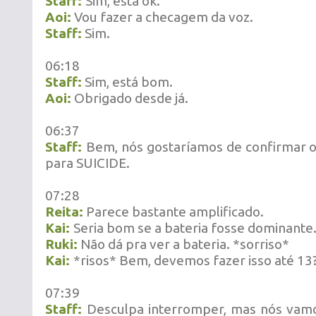
Staff:
Sim, está ok.
Aoi:
Vou fazer a checagem da voz.
Staff:
Sim.
06:18
Staff:
Sim, está bom.
Aoi:
Obrigado desde já.
06:37
Staff:
Bem, nós gostaríamos de confirmar o
para SUICIDE.
07:28
Reita:
Parece bastante amplificado.
Kai:
Seria bom se a bateria fosse dominante
Ruki:
Não dá pra ver a bateria. *sorriso*
Kai:
*risos* Bem, devemos fazer isso até 13
07:39
Staff:
Desculpa interromper, mas nós vam