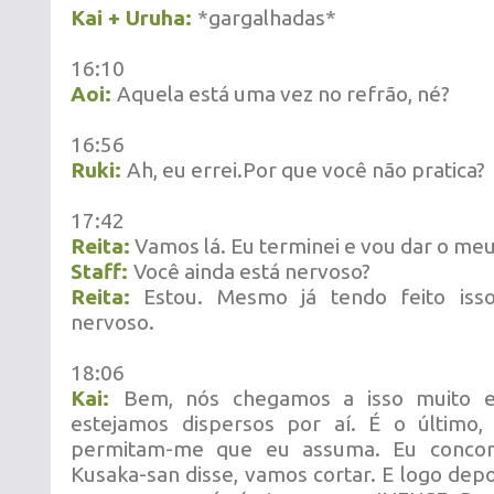
Kai + Uruha:
*gargalhadas*
16:10
Aoi:
Aquela está uma vez no refrão, né?
16:56
Ruki:
Ah, eu errei.Por que você não pratica?
17:42
Reita:
Vamos lá. Eu terminei e vou dar o me
Staff:
Você ainda está nervoso?
Reita:
Estou. Mesmo já tendo feito isso
nervoso.
18:06
Kai:
Bem, nós chegamos a isso muito 
estejamos dispersos por aí. É o último, 
permitam-me que eu assuma. Eu conco
Kusaka-san disse, vamos cortar. E logo depo