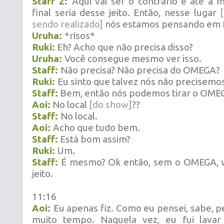
Staff 2:
Aqui vai ser o contrário e até a 
final seria desse jeito. Então, nesse lugar
sendo realizado]
nós estamos pensando em f
Uruha:
*risos*
Ruki:
Eh? Acho que não precisa disso?
Uruha:
Você consegue mesmo ver isso.
Staff:
Não precisa? Não precisa do OMEGA?
Ruki:
Eu sinto que talvez nós não precisemos
Staff:
Bem, então nós podemos tirar o OME
Aoi:
No local
[do show]
??
Staff:
No local.
Aoi:
Acho que tudo bem.
Staff:
Está bom assim?
Ruki:
Um.
Staff:
É mesmo? Ok então, sem o OMEGA, v
jeito.
11:16
Aoi:
Eu apenas fiz. Como eu pensei, sabe, p
muito tempo. Naquela vez, eu fui lava