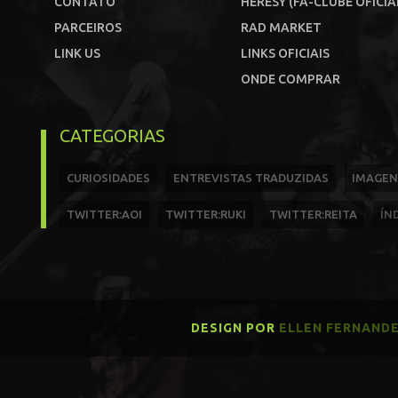
CONTATO
HERESY (FÃ-CLUBE OFICIA
PARCEIROS
RAD MARKET
LINK US
LINKS OFICIAIS
ONDE COMPRAR
CATEGORIAS
CURIOSIDADES
ENTREVISTAS TRADUZIDAS
IMAGEN
TWITTER:AOI
TWITTER:RUKI
TWITTER:REITA
ÍN
DESIGN POR
ELLEN FERNAND