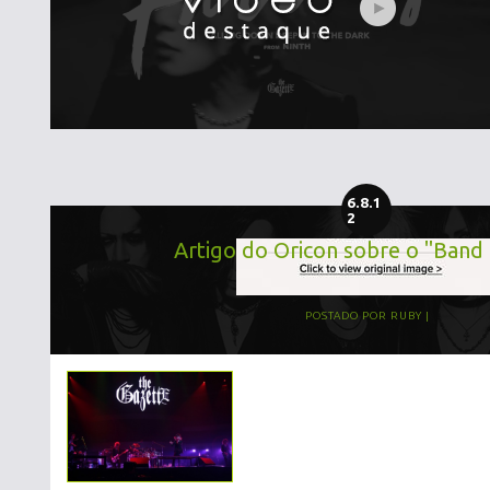
6.8.1
2
Artigo do Oricon sobre o "Band
POSTADO POR
RUBY