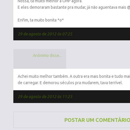
Nossa, ta muito melhor a OHP agora.
E eles demoraram bastante pra mudar, já não aguentava mais 
Enfim, ta muito bonita *o*
29 de agosto de 2012 às 07:25
Anônimo disse...
Achei muito melhor também. A outra era mais bonita e tudo mais,
de carregar. E demorou séculos pra mudarem, tava terrível.
29 de agosto de 2012 às 11:23
POSTAR UM COMENTÁRI