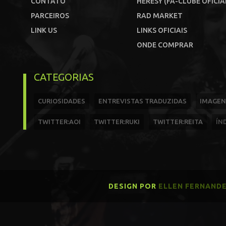
CONTATO
HERESY (FÃ-CLUBE OFICIA
PARCEIROS
RAD MARKET
LINK US
LINKS OFICIAIS
ONDE COMPRAR
CATEGORIAS
CURIOSIDADES
ENTREVISTAS TRADUZIDAS
IMAGEN
TWITTER:AOI
TWITTER:RUKI
TWITTER:REITA
ÍN
DESIGN POR
ELLEN FERNAND