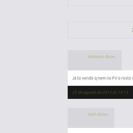
Anônimo disse...
Já to vendo q nem no PV o rost
25 de agosto de 2012 às 14:13
dash disse...