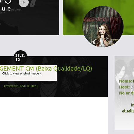
25.8.
12
GEMENT CM (Baixa Qualidade/LQ)
Nome:
Host:
B
POSTADO POR
RUBY
No ar 
I
atuali