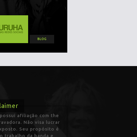
BLOG
laimer
ossui afiliação com the
avadora. Não visa lucrar
exposto. Seu propósito é
 o trabalho da banda e