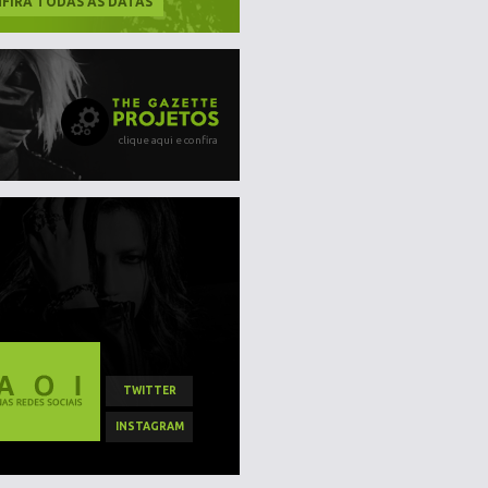
FIRA TODAS AS DATAS
clique aqui e confira
TWITTER
INSTAGRAM