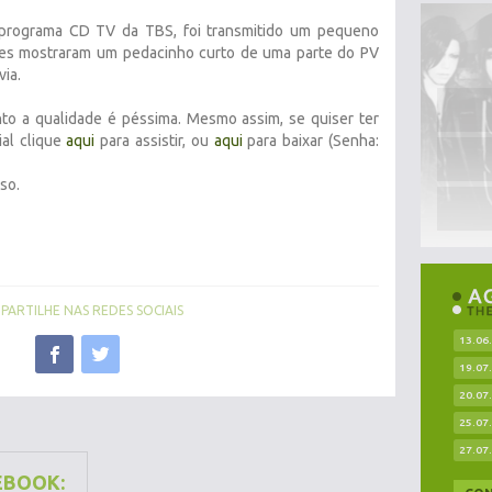
 programa CD TV da TBS, foi transmitido um pequeno
s mostraram um pedacinho curto de uma parte do PV
via.
nto a qualidade é péssima. Mesmo assim, se quiser ter
ial clique
aqui
para assistir, ou
aqui
para baixar (Senha:
so.
ARTILHE NAS REDES SOCIAIS
13.06
19.07
20.07
25.07
27.07
EBOOK: