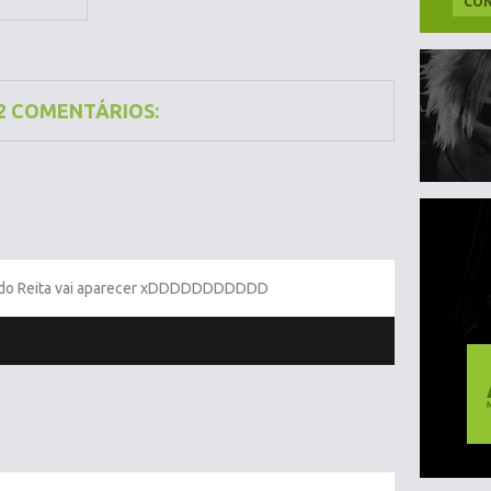
CON
2 COMENTÁRIOS:
o do Reita vai aparecer xDDDDDDDDDDD