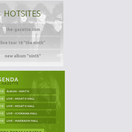
HOTSITES
the-gazette.com
live tour 18 "the ninth"
new album "ninth"
.18
ÁLBUM - NINTH
.18
LIVE - MISATO HALL
.18
LIVE - MISATO HALL
.18
LIVE - ICHIKAWA HALL
.18
LIVE - MAEBASHI HALL