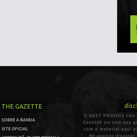
disc
THE GAZETTE
O BEST FRIENDS não p
SOBRE A BANDA
GazettE ou com sua gr
SITE OFICIAL
com o material aqui 
de apenas divulgar