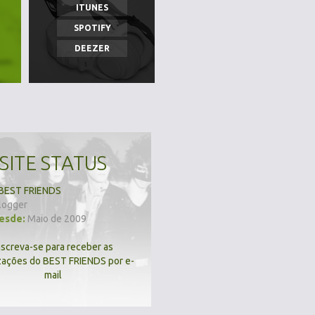
ITUNES
SPOTIFY
DEEZER
SITE STATUS
BEST FRIENDS
logger
desde:
Maio de 2009
nscreva-se para receber as
zações do BEST FRIENDS por e-
mail