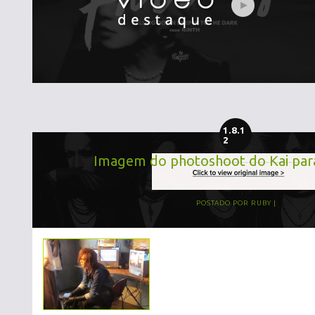
1.8.1
2
Imagem do photoshoot do Kai par
POSTADO POR
RUBY