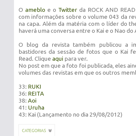
O
ameblo
e o
Twitter
da ROCK AND READ f
com informações sobre o volume 043 da revi
na capa. Além da matéria com o líder do t
haverá uma conversa entre o Kai e o Nao do A
O blog da revista também publicou a i
bastidores da sessão de fotos que o Kai f
Read. Clique
aqui
para ver.
No post em que a foto foi publicada, eles a
volumes das revistas em que os outros mem
33:
RUKI
36:
REITA
38:
Aoi
41:
Uruha
43: Kai (Lançamento no dia 29/08/2012)
CATEGORIAS