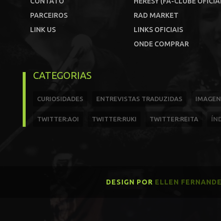
CONTATO
HERESY (FÃ-CLUBE OFICIA
PARCEIROS
RAD MARKET
LINK US
LINKS OFICIAIS
ONDE COMPRAR
CATEGORIAS
CURIOSIDADES
ENTREVISTAS TRADUZIDAS
IMAGEN
TWITTER:AOI
TWITTER:RUKI
TWITTER:REITA
ÍN
DESIGN POR
ELLEN FERNAND