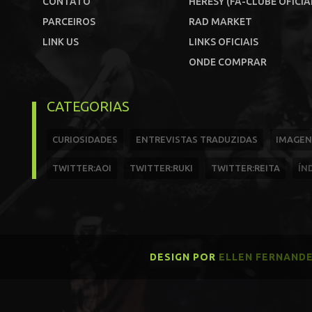
CONTATO
HERESY (FÃ-CLUBE OFICIA
PARCEIROS
RAD MARKET
LINK US
LINKS OFICIAIS
ONDE COMPRAR
CATEGORIAS
CURIOSIDADES
ENTREVISTAS TRADUZIDAS
IMAGEN
TWITTER:AOI
TWITTER:RUKI
TWITTER:REITA
ÍN
DESIGN POR
ELLEN FERNAND