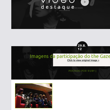
29.8.
12
Imagens da participação do the Gaz
POSTADO POR
RUBY