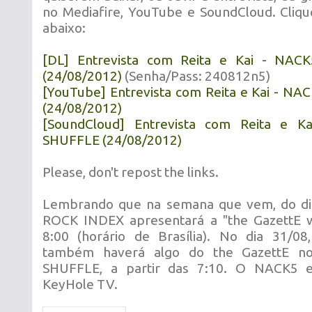
no Mediafire, YouTube e SoundCloud. Cliq
abaixo:
[DL] Entrevista com Reita e Kai - NA
(24/08/2012)
(Senha/Pass: 240812n5)
[YouTube] Entrevista com Reita e Kai - N
(24/08/2012)
[SoundCloud] Entrevista com Reita e 
SHUFFLE (24/08/2012)
Please, don't repost the links.
Lembrando que na semana que vem, do dia
ROCK INDEX apresentará a "the GazettE w
8:00 (horário de Brasília). No dia 31/0
também haverá algo do the GazettE n
SHUFFLE, a partir das 7:10. O NACK5 e
KeyHole TV.