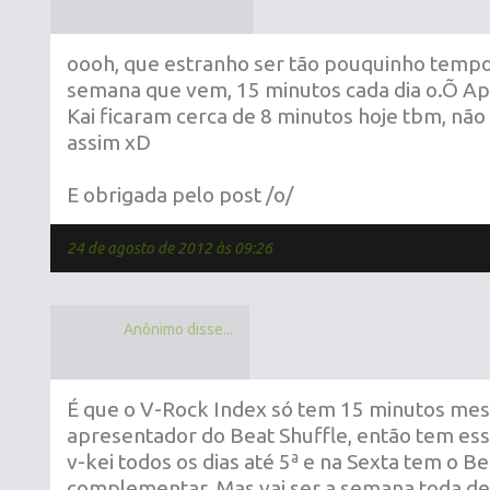
oooh, que estranho ser tão pouquinho temp
semana que vem, 15 minutos cada dia o.Õ Ap
Kai ficaram cerca de 8 minutos hoje tbm, não
assim xD
E obrigada pelo post /o/
24 de agosto de 2012 às 09:26
Anônimo disse...
É que o V-Rock Index só tem 15 minutos me
apresentador do Beat Shuffle, então tem es
v-kei todos os dias até 5ª e na Sexta tem o Be
complementar. Mas vai ser a semana toda de