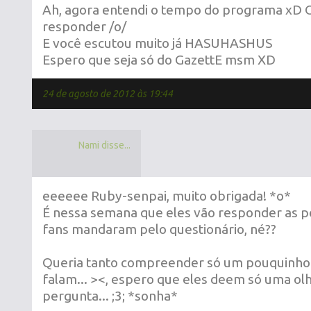
Ah, agora entendi o tempo do programa xD 
responder /o/
E você escutou muito já HASUHASHUS
Espero que seja só do GazettE msm XD
24 de agosto de 2012 às 19:44
Nami disse...
eeeeee Ruby-senpai, muito obrigada! *o*
É nessa semana que eles vão responder as p
fans mandaram pelo questionário, né??
Queria tanto compreender só um pouquinho 
falam... ><, espero que eles deem só uma ol
pergunta... ;3; *sonha*