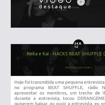
24.8.
12
Reita e Kai - NACK5 BEAT SHUFFLE 
POSTADO POR
RUBY
Hoje foi transmitida uma pequena entrevista 
no programa BEAT SHUFFLE, rádio N
apresentar os membros, um trecho de Ib
durante a entrevista, tocou DERANGEM
quiserem baixar, ou ouvir a entrevista, eu gr