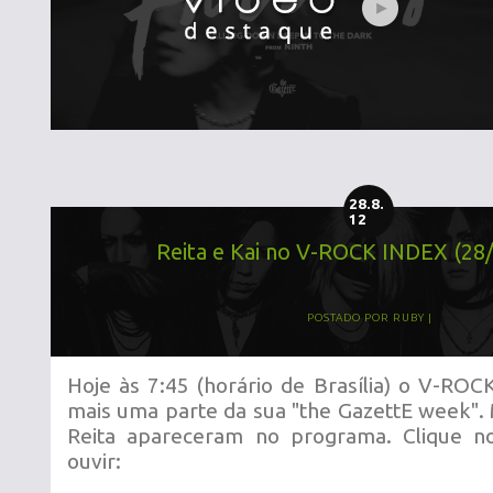
28.8.
12
Reita e Kai no V-ROCK INDEX (28
POSTADO POR
RUBY
Hoje às 7:45 (horário de Brasília) o V-ROC
mais uma parte da sua "the GazettE week". 
Reita apareceram no programa. Clique no
ouvir: