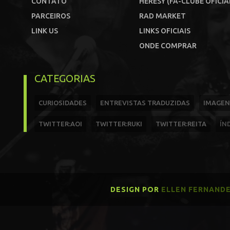
CONTATO
HERESY (FÃ-CLUBE OFICIA
PARCEIROS
RAD MARKET
LINK US
LINKS OFICIAIS
ONDE COMPRAR
CATEGORIAS
CURIOSIDADES
ENTREVISTAS TRADUZIDAS
IMAGEN
TWITTER:AOI
TWITTER:RUKI
TWITTER:REITA
ÍN
DESIGN POR
ELLEN FERNAND