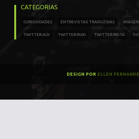
CATEGORIAS
CURIOSIDADES
ENTREVISTAS TRADUZIDAS
IMAGEN
TWITTER:AOI
TWITTER:RUKI
TWITTER:REITA
ÍN
DESIGN POR
ELLEN FERNAND