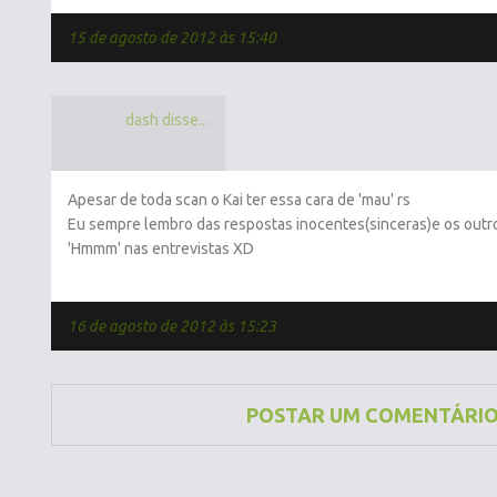
15 de agosto de 2012 às 15:40
dash disse...
Apesar de toda scan o Kai ter essa cara de 'mau' rs
Eu sempre lembro das respostas inocentes(sinceras)e os out
'Hmmm' nas entrevistas XD
16 de agosto de 2012 às 15:23
POSTAR UM COMENTÁRI