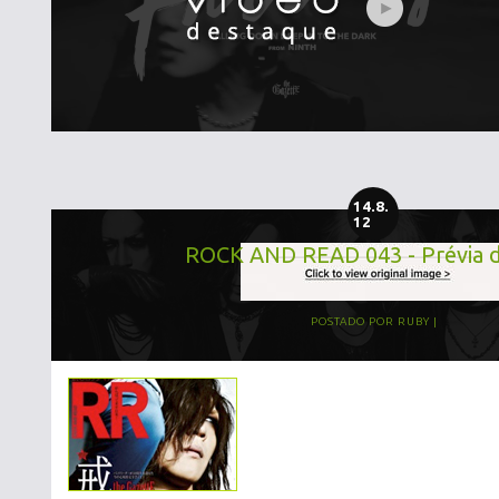
14.8.
12
ROCK AND READ 043 - Prévia d
POSTADO POR
RUBY