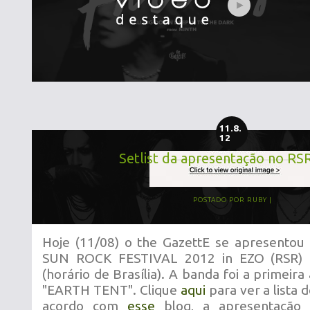
11.8.
12
Setlist da apresentação no RS
POSTADO POR
RUBY
Hoje (11/08) o the GazettE se apresentou 
SUN ROCK FESTIVAL 2012 in EZO (RSR) p
(horário de Brasília). A banda foi a primeira
"EARTH TENT". Clique
aqui
para ver a lista 
acordo com
esse
blog, a apresentação 