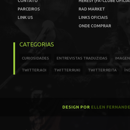
CONTATO
HERESY (FÃ-CLUBE OFICIA
PARCEIROS
RAD MARKET
LINK US
LINKS OFICIAIS
ONDE COMPRAR
CATEGORIAS
CURIOSIDADES
ENTREVISTAS TRADUZIDAS
IMAGEN
TWITTER:AOI
TWITTER:RUKI
TWITTER:REITA
ÍN
DESIGN POR
ELLEN FERNAND