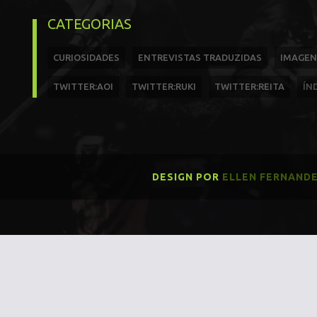
CATEGORIAS
CURIOSIDADES
ENTREVISTAS TRADUZIDAS
IMAGEN
TWITTER:AOI
TWITTER:RUKI
TWITTER:REITA
ÍN
DESIGN POR
ELLEN FERNAND