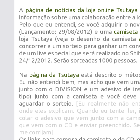
A
página de notícias da loja online Tsutaya
informação sobre uma colaboração entre a lo
Pelo que eu entendi, se você adquirir o n
(Lançamento: 29/08/2012) e uma
camiseta
loja Tsutaya (veja o desenho da camiseta
concorrer a um sorteio para ganhar um conv
de um live especial que será realizado no Sh
24/12/2012. Serão sorteadas 1000 pessoas.
Na
página da Tsutaya
está descrito o métod
Eu não entendi bem, mas acho que vem uma 
junto com o DIVISION e um adesivo de ins
tipo) junto com a camiseta e você deve e
aguardar o sorteio.
[Eu realmente não en
onde eles explicam. Quando eu tentei ler, 
colar o adesivo que vem junto com a cami
que vem com o CD e enviar preenchido. Se 
me corrijam]
Os links para compra da camiseta e do CD, e