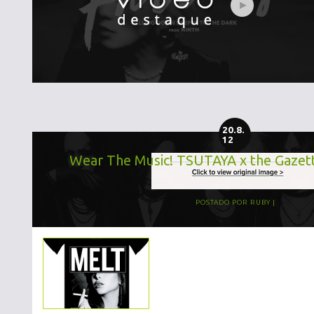
20.8.
12
Wear The Music! TSUTAYA x the Gazett
POSTADO POR
RUBY