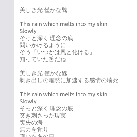
美しき光 僅かな醜
This rain which melts into my skin
Slowly
そっと深く 理念の底
問いかけるように
そう「いつかは風と化ける」
知っていた筈だね
美しき光 僅かな醜
剥き出しの暗黙に加速する感情の壊死
This rain which melts into my skin
Slowly
そっと深く 理念の底
突き刺さった現実
喪失の海
無力を覚り
嘆いたあの日