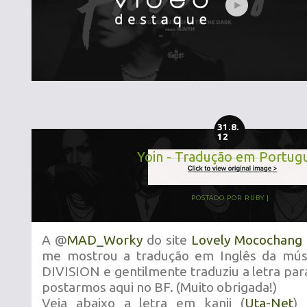
31.8.
12
Yoin - Tradução em Portug
POSTADO POR
RUBY
A @
MAD_Worky
do site
Lovely Mocochang 
me mostrou a tradução em Inglês da mús
DIVISION e gentilmente traduziu a letra pa
postarmos aqui no BF. (Muito obrigada!)
Veja abaixo a letra em kanji (
Uta-Net
)