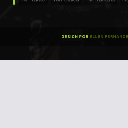
TWITTER:AOI
TWITTER:RUKI
TWITTER:REITA
ÍN
DESIGN POR
ELLEN FERNAND