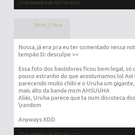
15 de setembro de 2012 às 02:34
Shiroki_D disse...
Nossa, já era pra eu ter comentado nessa not
tempão D: desculpe ><
Essa foto dos bastidores ficou bem legal, só
pouco estranho do que acostumamos lol Aoi l
parecendo muito chibi e o Uruha um gigante,
mais alto da banda msm AHSUUHA
Aliás, Uruha parece que ta num discoteca dos
\random
Anyways XDD
17 de setembro de 2012 às 13:11