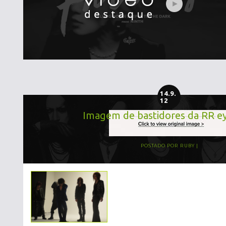
14.9.
12
Imagem de bastidores da RR e
POSTADO POR
RUBY