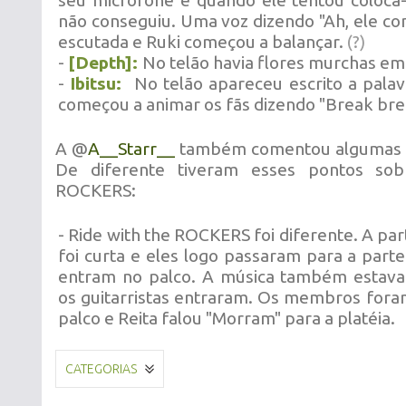
seu microfone e quando ele tentou colocá-
não conseguiu. Uma voz dizendo "Ah, ele co
escutada e Ruki começou a balançar.
(?)
-
[Depth]:
No telão havia flores murchas em
-
Ibitsu:
No telão apareceu escrito a pala
começou a animar os fãs dizendo "Break bre
A @
A__Starr__
também comentou algumas co
De diferente tiveram esses pontos sob
ROCKERS:
- Ride with the ROCKERS foi diferente. A par
foi curta e eles logo passaram para a part
entram no palco. A música também estava
os guitarristas entraram. Os membros fora
palco e Reita falou "Morram" para a platéia.
CATEGORIAS