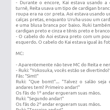
- Durante o encore, Kai estava usando a 
turnê, Reita usava um tipo de cardigan branc
roupa era na cor preta. Aoi estava usando u
calças pretas, enquanto Uruha usou um card
e uma blusa branca por baixo. Ruki també
cardigan preto e cinza e tênis preto e branco
- O cabelo do Aoi estava preto com um pou
esquerdo. O cabelo do Kai estava igual às fot
MC:
- Aparentemente não teve MC do Reita e nem
- Ruki: "Yokosuka, vocês estão se divertindo?
Fãs: "Sim!!"
Ruki: "Que bom!!"... "Talvez o salão seja 
andares tem? Primeiro andar!"
Os fãs do 1º andar ergueram suas mãos.
Ruki: "Segundo andar!"
Os fãs do 2º andar ergueram suas mãos.
Ruki: "Terceiro andar!"