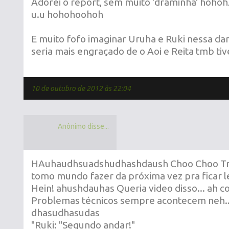
Adorei o report, sem muito 'draminha' hoho
u.u hohohoohoh
E muito fofo imaginar Uruha e Ruki nessa d
seria mais engraçado de o Aoi e Reita tmb t
10 de outubro de 2012 às 22:04
Anônimo disse...
HAuhaudhsuadshudhashdaush Choo Choo Trai
tomo mundo fazer da próxima vez pra ficar l
Hein! ahushdauhas Queria video disso... ah co
Problemas técnicos sempre acontecem neh...
dhasudhasudas
"Ruki: "Segundo andar!"