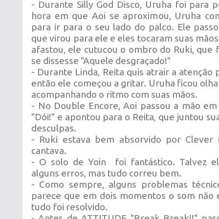
- Durante Silly God Disco, Uruha foi para p
hora em que Aoi se aproximou, Uruha co
para ir para o seu lado do palco. Ele passo
que virou para ele e eles tocaram suas mão
afastou, ele cutucou o ombro do Ruki, que
se dissesse "Aquele desgraçado!"
- Durante Linda, Reita quis atrair a atenção 
então ele começou a gritar. Uruha ficou olha
acompanhando o ritmo com suas mãos.
- No Double Encore, Aoi passou a mão em 
"Dói!" e apontou para o Reita, que juntou s
desculpas.
- Ruki estava bem absorvido por Clever
cantava.
- O solo de Yoin foi fantástico. Talvez 
alguns erros, mas tudo correu bem.
- Como sempre, alguns problemas técnic
parece que em dois momentos o som não e
tudo foi resolvido.
- Antes de ATTITUDE "Break Break!!" pass