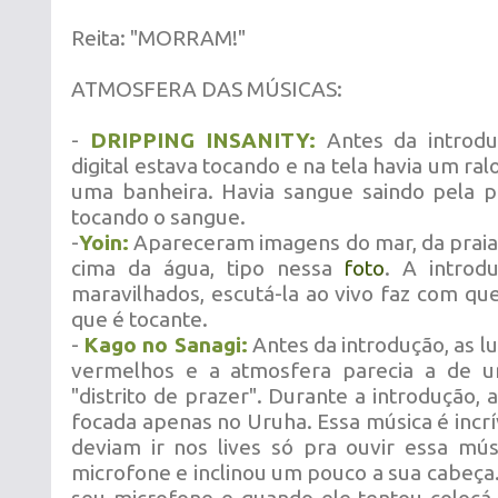
Reita: "MORRAM!"
ATMOSFERA DAS MÚSICAS:
-
DRIPPING INSANITY:
Antes da introdu
digital estava tocando e na tela havia um ra
uma banheira. Havia sangue saindo pela
tocando o sangue.
-
Yoin:
Apareceram imagens do mar, da praia
cima da água, tipo nessa
foto
. A introd
maravilhados, escutá-la ao vivo faz com qu
que é tocante.
-
Kago no Sanagi:
Antes da introdução, as l
vermelhos e a atmosfera parecia a de 
"distrito de prazer". Durante a introdução, 
focada apenas no Uruha. Essa música é incrív
deviam ir nos lives só pra ouvir essa mú
microfone e inclinou um pouco a sua cabeça.