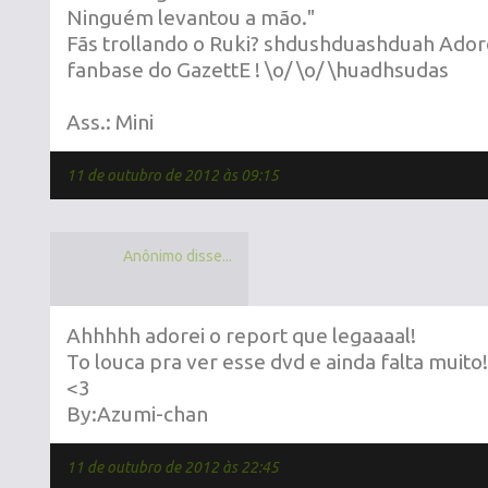
Ninguém levantou a mão."
Fãs trollando o Ruki? shdushduashduah Adoro
fanbase do GazettE ! \o/ \o/ \huadhsudas
Ass.: Mini
11 de outubro de 2012 às 09:15
Anônimo disse...
Ahhhhh adorei o report que legaaaal!
To louca pra ver esse dvd e ainda falta muit
<3
By:Azumi-chan
11 de outubro de 2012 às 22:45