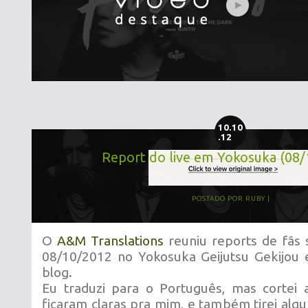
10.10
.12
Report do live em Yokosuka (08/
POSTADO POR
RUBY
O
A&M Translations
reuniu reports de fãs s
08/10/2012 no Yokosuka Geijutsu Gekijou 
blog.
Eu traduzi para o Português, mas cortei 
ficaram claras pra mim, e também tirei alg