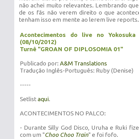
não achei muito relevantes. Lembrando que
de os fãs não verem direito o que acontec
tenham isso em mente ao lerem live reports.
Acontecimentos do live no Yokosuka G
(08/10/2012)
Turnê "GROAN OF DIPLOSOMIA 01"
Publicado por:
A&M Translations
Tradução Inglês-Português: Ruby (Denise)
-----
Setlist
aqui
.
ACONTECIMENTOS NO PALCO:
- Durante Silly God Disco, Uruha e Ruki fiz
com um "
Choo Choo Train
" e foi fofo.