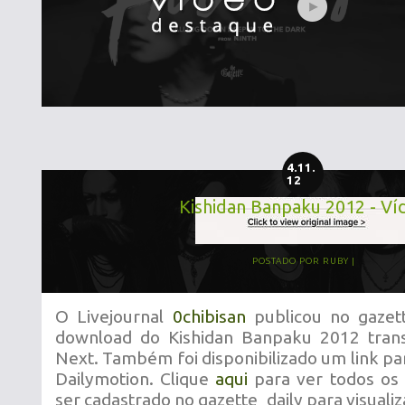
4.11.
12
Kishidan Banpaku 2012 - Ví
POSTADO POR
RUBY
O Livejournal
0chibisan
publicou no gazett
download do Kishidan Banpaku 2012 trans
Next. Também foi disponibilizado um link para
Dailymotion. Clique
aqui
para ver todos os l
ser cadastrado no gazette_daily para visualiz