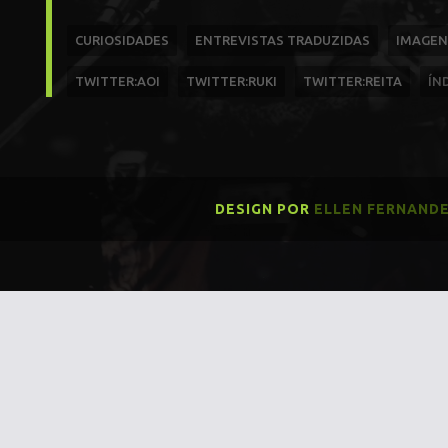
CURIOSIDADES
ENTREVISTAS TRADUZIDAS
IMAGEN
TWITTER:AOI
TWITTER:RUKI
TWITTER:REITA
ÍN
DESIGN POR
ELLEN FERNAND