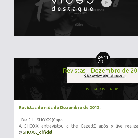
24.11
.12
Revistas - Dezembro de 2
POSTADO POR
RUBY
Revistas do mês de Dezembro de 2012:
- Dia 21 - SHOXX (Capa)
A SHOXX entrevistou o the GazettE após o live realiz
@
SHOXX_official