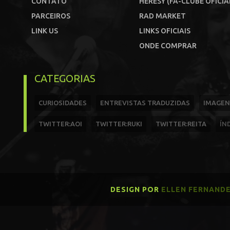
CONTATO
HERESY (FÃ-CLUBE OFICIA
PARCEIROS
RAD MARKET
LINK US
LINKS OFICIAIS
ONDE COMPRAR
CATEGORIAS
CURIOSIDADES
ENTREVISTAS TRADUZIDAS
IMAGEN
TWITTER:AOI
TWITTER:RUKI
TWITTER:REITA
ÍN
DESIGN POR
ELLEN FERNAND