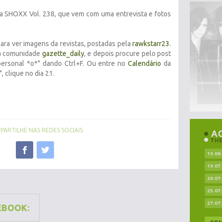
sta SHOXX Vol. 238, que vem com uma entrevista e fotos
ara ver imagens da revistas, postadas pela
rawkstarr23
.
 na comunidade
gazette_daily
, e depois procure pelo post
ersonal *o*" dando Ctrl+F. Ou entre no
Calendário
da
 clique no dia 21.
ARTILHE NAS REDES SOCIAIS
13.06
19.07
20.07
25.07
27.07
EBOOK: