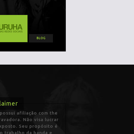
BLOG
laimer
ossui afiliação com the
avadora. Não visa lucrar
exposto. Seu propósito é
 o trabalho da banda e