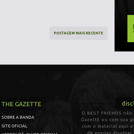
POSTAGEM MAIS RECENTE
disc
THE GAZETTE
O BEST FRIENDS não p
SOBRE A BANDA
GazettE ou com sua gr
SITE OFICIAL
com o material aqui 
de apenas divulgar