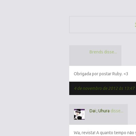
Brends disse...
Obrigada por postar Ruby. <3
4 de novembro de 2012 às 13:47
Dai ; Uhura
disse...
Wa, revista! A quanto tempo não 