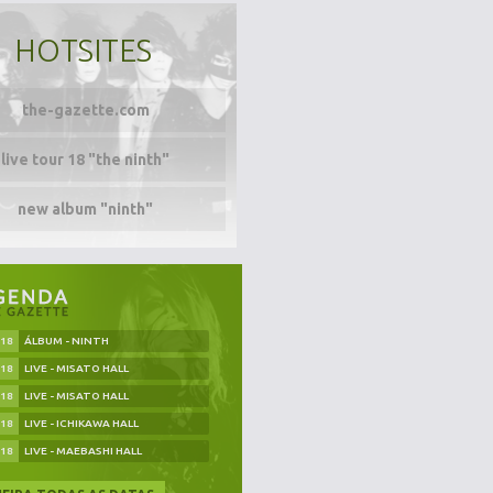
HOTSITES
the-gazette.com
live tour 18 "the ninth"
new album "ninth"
.18
ÁLBUM - NINTH
.18
LIVE - MISATO HALL
.18
LIVE - MISATO HALL
.18
LIVE - ICHIKAWA HALL
.18
LIVE - MAEBASHI HALL