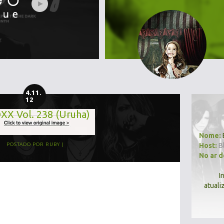
4.11.
12
XX Vol. 238 (Uruha)
Nome:
Host:
B
POSTADO POR
RUBY
No ar 
I
atuali