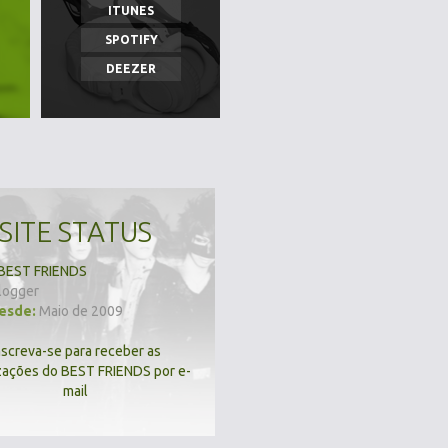
ITUNES
SPOTIFY
DEEZER
SITE STATUS
BEST FRIENDS
logger
desde:
Maio de 2009
nscreva-se para receber as
zações do BEST FRIENDS por e-
mail