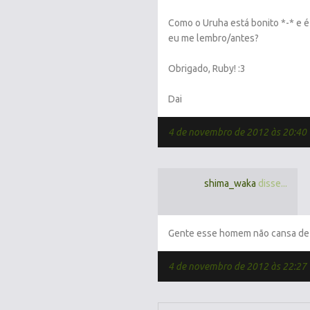
Como o Uruha está bonito *-* e 
eu me lembro/antes?
Obrigado, Ruby! :3
Dai
4 de novembro de 2012 às 20:40
shima_waka
disse...
Gente esse homem não cansa de s
4 de novembro de 2012 às 22:27