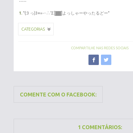
-----
1.
"(:3 っ)3≡=-･∴’Σ[▓▓]よっしゃーやったるどー"
CATEGORIAS
COMPARTILHE NAS REDES SOCIAIS
COMENTE COM O FACEBOOK:
1 COMENTÁRIOS: