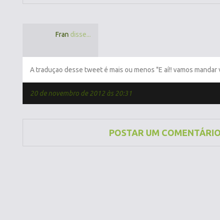
Fran
disse...
A traduçao desse tweet é mais ou menos "E aí!! vamos mandar v
20 de novembro de 2012 às 20:31
POSTAR UM COMENTÁRI