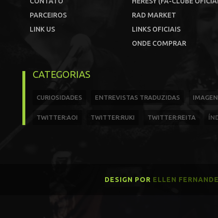
CONTATO
HERESY (FÃ-CLUBE OFICIA
PARCEIROS
RAD MARKET
LINK US
LINKS OFICIAIS
ONDE COMPRAR
CATEGORIAS
CURIOSIDADES
ENTREVISTAS TRADUZIDAS
IMAGEN
TWITTER:AOI
TWITTER:RUKI
TWITTER:REITA
ÍN
DESIGN POR
ELLEN FERNAND