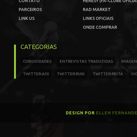
CONTATO
HERESY (FÃ-CLUBE OFICIA
PARCEIROS
RAD MARKET
LINK US
LINKS OFICIAIS
ONDE COMPRAR
CATEGORIAS
CURIOSIDADES
ENTREVISTAS TRADUZIDAS
IMAGEN
TWITTER:AOI
TWITTER:RUKI
TWITTER:REITA
ÍN
DESIGN POR
ELLEN FERNAND