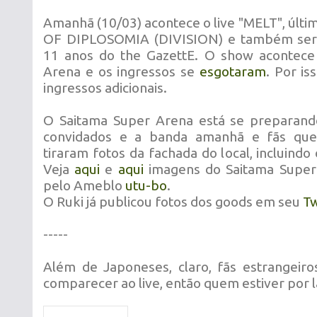
Amanhã (10/03) acontece o live "MELT", últ
OF DIPLOSOMIA (DIVISION) e também será
11 anos do the GazettE. O show acontece
Arena e os ingressos se
esgotaram
. Por is
ingressos adicionais.
O Saitama Super Arena está se preparand
convidados e a banda amanhã e fãs que
tiraram fotos da fachada do local, incluindo
Veja
aqui
e
aqui
imagens do Saitama Super 
pelo Ameblo
utu-bo
.
O Ruki já publicou fotos dos goods em seu
Tw
-----
Além de Japoneses, claro, fãs estrangeiros
comparecer ao live, então quem estiver por 