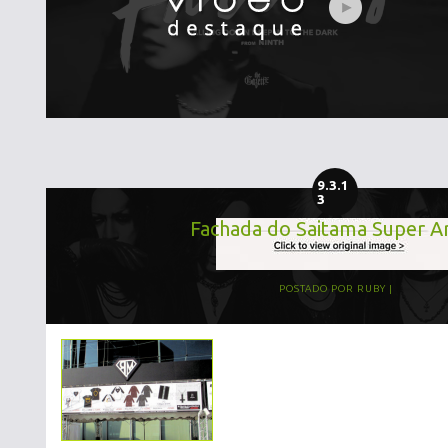
9.3.1
3
Fachada do Saitama Super A
POSTADO POR
RUBY