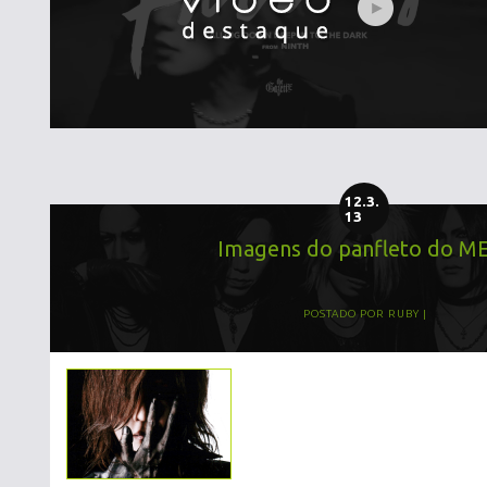
12.3.
13
Imagens do panfleto do M
POSTADO POR
RUBY