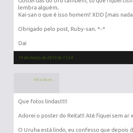
Gostei das do Uru também, só que fiquei cism
lembra alguém.
Kai-san o que é isso homem? XDD [mais nada 
Obrigado pelo post, Ruby-san. *-*
Dai
14 de março de 2013 às 11:24
Mira disse...
Que fotos lindas!!!!!
Adorei o poster do Reita!!! Até fiquei sem ar x
O Uruha está lindo, eu confesso que depois 