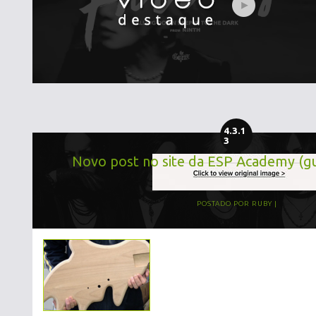
4.3.1
3
Novo post no site da ESP Academy (gu
POSTADO POR
RUBY