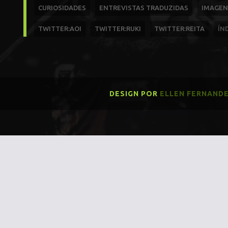
CURIOSIDADES
ENTREVISTAS TRADUZIDAS
IMAGEN
TWITTER:AOI
TWITTER:RUKI
TWITTER:REITA
ÍN
DESIGN POR
ELLEN FERNAND