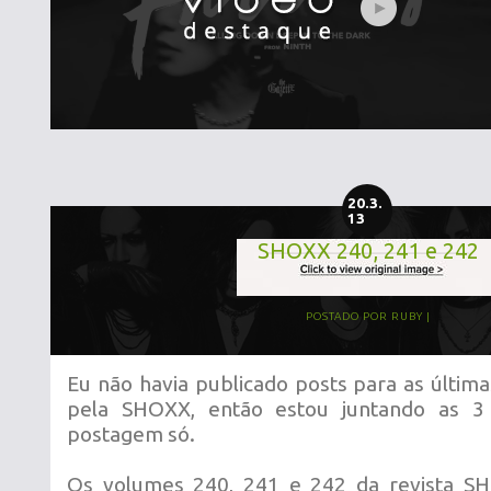
20.3.
13
SHOXX 240, 241 e 242
POSTADO POR
RUBY
Eu não havia publicado posts para as última
pela SHOXX, então estou juntando as 3
postagem só.
Os volumes 240, 241 e 242 da revista S