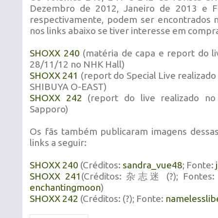
Dezembro de 2012, Janeiro de 2013 e F
respectivamente, podem ser encontrados n
nos links abaixo se tiver interesse em compr
SHOXX 240
(matéria de capa e report do li
28/11/12 no NHK Hall)
SHOXX 241
(report do Special Live realizado
SHIBUYA O-EAST)
SHOXX 242
(report do live realizado n
Sapporo)
Os fãs também publicaram imagens dessas 
links a seguir:
SHOXX 240
(Créditos:
sandra_vue48
; Fonte:
SHOXX 241
(Créditos: 杂志迷 (?); Fontes
enchantingmoon
)
SHOXX 242
(Créditos: (?); Fonte:
namelesslib