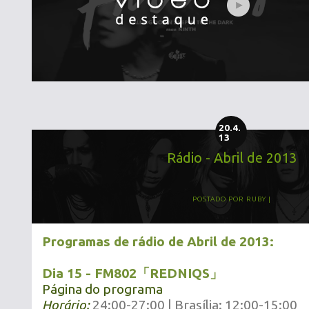
20.4.
13
Rádio - Abril de 2013
POSTADO POR
RUBY
Programas de rádio de Abril de 2013:
Dia 15 -
FM802「REDNIQS」
Página do programa
Horário:
24:00-27:00 | Brasília: 12:00-15:00