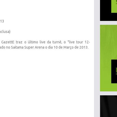
013
nclusa)
azettE traz o último live da turnê, o "live tour 12-
ado no Saitama Super Arena o dia 10 de Março de 2013.