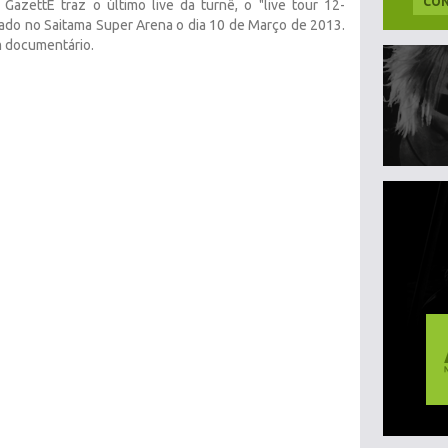
CON
azettE traz o último live da turnê, o "live tour 12-
zado no Saitama Super Arena o dia 10 de Março de 2013.
m documentário.