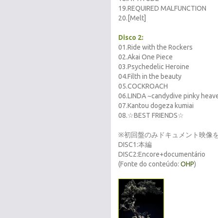
19.REQUIRED MALFUNCTION
20.[Melt]
Disco 2:
01.Ride with the Rockers
02.Akai One Piece
03.Psychedelic Heroine
04.Filth in the beauty
05.COCKROACH
06.LINDA ~candydive pinky heav
07.Kantou dogeza kumiai
08.☆BEST FRIENDS☆
※初回盤のみドキュメント映像
DISC1:本編
DISC2:Encore+documentário
(Fonte do conteúdo:
OHP
)