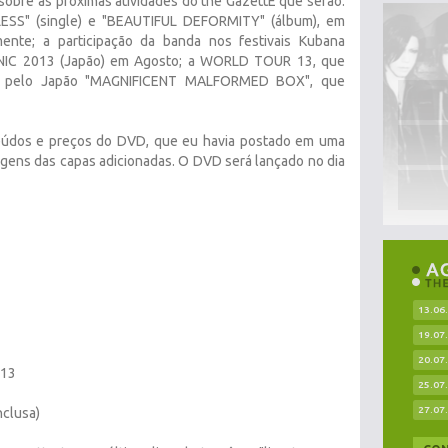
sobre as próximas atividades do the GazettE que serão:
ESS" (single) e "BEAUTIFUL DEFORMITY" (álbum), em
ente; a participação da banda nos festivais Kubana
ONIC 2013 (Japão) em Agosto; a WORLD TOUR 13, que
ê pelo Japão "MAGNIFICENT MALFORMED BOX", que
eúdos e preços do DVD, que eu havia postado em uma
agens das capas adicionadas. O DVD será lançado no dia
13.06
19.07
20.07
013
25.07
27.07
clusa)