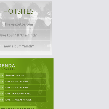
HOTSITES
the-gazette.com
live tour 18 "the ninth"
new album "ninth"
.18
ÁLBUM - NINTH
.18
LIVE - MISATO HALL
.18
LIVE - MISATO HALL
.18
LIVE - ICHIKAWA HALL
.18
LIVE - MAEBASHI HALL