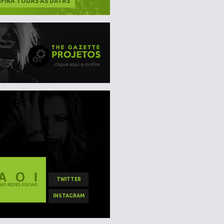
FIRA TODAS AS DATAS
clique aqui e confira
TWITTER
INSTAGRAM