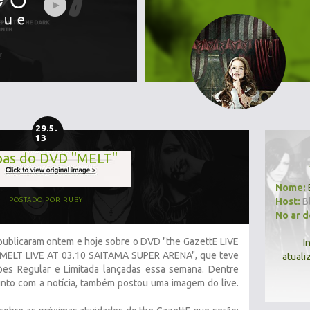
29.5.
13
pas do DVD "MELT"
Nome:
Host:
B
POSTADO POR
RUBY
No ar 
 publicaram ontem e hoje sobre o DVD "the GazettE LIVE
I
ELT LIVE AT 03.10 SAITAMA SUPER ARENA", que teve
atuali
ões Regular e Limitada lançadas essa semana. Dentre
unto com a notícia, também postou uma imagem do live.