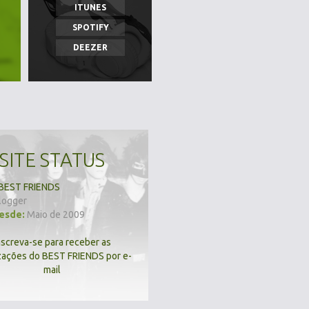
ITUNES
SPOTIFY
DEEZER
SITE STATUS
BEST FRIENDS
logger
desde:
Maio de 2009
nscreva-se para receber as
zações do BEST FRIENDS por e-
mail