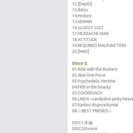
12.[Depth]
13.Ibitsu
14.Hedoro
15.VERMIN
16.SLUDGY CULT
17.HEADACHE MAN
18.ATTITUDE
19.REQUIRED MALFUNCTION
20.[Melt]
Disco 2:
01.Ride with the Rockers
02.Akai One Piece
03.Psychedelic Heroine
04.Filth in the beauty
05.COCKROACH
06.LINDA ~candydive pinky heav
07.Kantou dogeza kumiai
08.☆BEST FRIENDS☆
DISC1:本編
DISC2:Encore