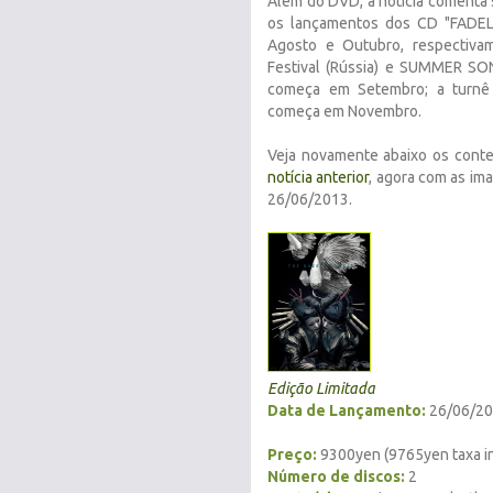
Além do DVD, a notícia comenta 
os lançamentos dos CD "FADEL
Agosto e Outubro, respectivam
Festival (Rússia) e SUMMER S
começa em Setembro; a turn
começa em Novembro.
Veja novamente abaixo os cont
notícia anterior
, agora com as im
26/06/2013.
Edição Limitada
Data de Lançamento:
26/06/2
Preço:
9300yen (9765yen taxa in
Número de discos:
2