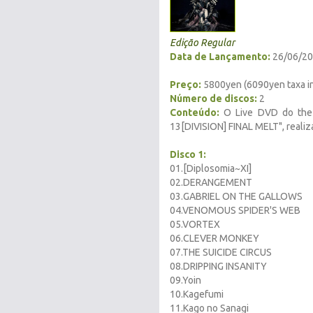
Edição Regular
Data de Lançamento:
26/06/2
Preço:
5800yen (6090yen taxa i
Número de discos:
2
Conteúdo:
O Live DVD do the G
13[DIVISION] FINAL MELT", realiz
Disco 1:
01.[Diplosomia~XI]
02.DERANGEMENT
03.GABRIEL ON THE GALLOWS
04.VENOMOUS SPIDER'S WEB
05.VORTEX
06.CLEVER MONKEY
07.THE SUICIDE CIRCUS
08.DRIPPING INSANITY
09.Yoin
10.Kagefumi
11.Kago no Sanagi