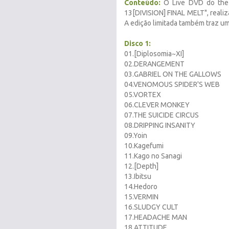
Conteúdo:
O Live DVD do the G
13[DIVISION] FINAL MELT", reali
A edição limitada também traz u
Disco 1:
01.[Diplosomia~XI]
02.DERANGEMENT
03.GABRIEL ON THE GALLOWS
04.VENOMOUS SPIDER'S WEB
05.VORTEX
06.CLEVER MONKEY
07.THE SUICIDE CIRCUS
08.DRIPPING INSANITY
09.Yoin
10.Kagefumi
11.Kago no Sanagi
12.[Depth]
13.Ibitsu
14.Hedoro
15.VERMIN
16.SLUDGY CULT
17.HEADACHE MAN
18.ATTITUDE