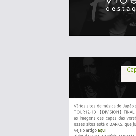
Ca
Vários sites de música do Japão
TOUR12-13 【DIVISION】FINAL M
as imagens das capas das vers
esses sites está o BARKS, que j
Veja o artigo
aqui
.