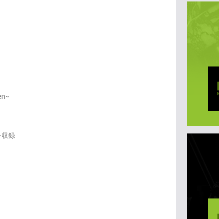
en~
を収録