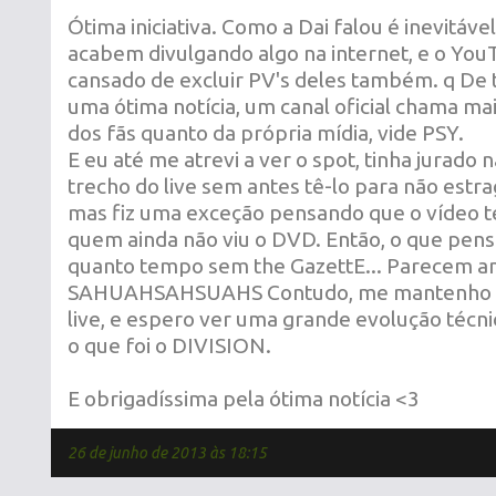
Ótima iniciativa. Como a Dai falou é inevitáve
acabem divulgando algo na internet, e o You
cansado de excluir PV's deles também. q De 
uma ótima notícia, um canal oficial chama ma
dos fãs quanto da própria mídia, vide PSY.
E eu até me atrevi a ver o spot, tinha jurado
trecho do live sem antes tê-lo para não estra
mas fiz uma exceção pensando que o vídeo ter
quem ainda não viu o DVD. Então, o que pense
quanto tempo sem the GazettE... Parecem 
SAHUAHSAHSUAHS Contudo, me mantenho cu
live, e espero ver uma grande evolução técni
o que foi o DIVISION.
E obrigadíssima pela ótima notícia <3
26 de junho de 2013 às 18:15