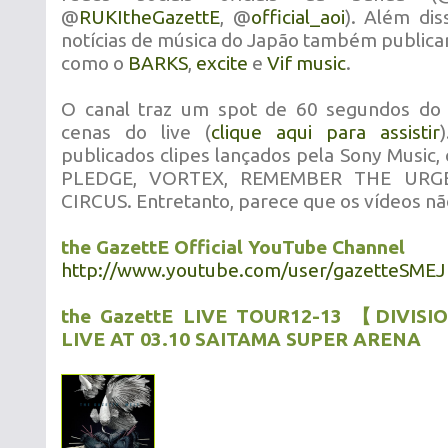
@
RUKItheGazettE
, @
official_aoi
). Além dis
notícias de música do Japão também publicar
como o
BARKS
,
excite
e
Vif music
.
O canal traz um spot de 60 segundos d
cenas do live (
clique aqui para assistir
publicados clipes lançados pela Sony Music
PLEDGE, VORTEX, REMEMBER THE URGE
CIRCUS. Entretanto, parece que os vídeos n
the GazettE Official YouTube Channel
http://www.youtube.com/user/gazetteSMEJ
the GazettE LIVE TOUR12-13 【DIVIS
LIVE AT 03.10 SAITAMA SUPER ARENA