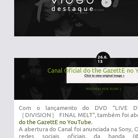
26.6.
13
Canal Oficial do the GazettE no
POSTADO POR
RUBY
Com o lançamento do DVD "LIVE 
［DIVISION］ FINAL MELT", também foi ab
do the GazettE no YouTube
.
A abertura do Canal foi anunciada na Sony,
redes sociais oficiais da banda (