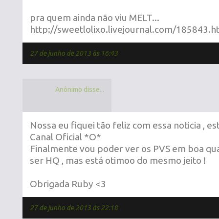
pra quem ainda não viu MELT...
http://sweetlolixo.livejournal.com/185843.h
27 de junho de 2013 às 16:43
Anônimo disse...
Nossa eu fiquei tão feliz com essa noticia , est
Canal Oficial *O*
Finalmente vou poder ver os PVS em boa qua
ser HQ , mas está otimoo do mesmo jeito !
Obrigada Ruby <3
27 de junho de 2013 às 22:18