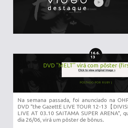
16.6.
13
DVD "MELT" virá com pôster (firs
POSTADO POR
RUBY
Na semana passada, foi anunciado na OH
DVD "the GazettE LIVE TOUR 12-13【DIV
LIVE AT 03.10 SAITAMA SUPER ARENA", qu
dia 26/06, virá um pôster de bônus.