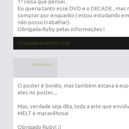
1ª coisa que pensei .
Eu queria tanto esse DVD e o DECADE , mas 
comprar por enquanto ( estou estudando em 
não posso trabalhar).
Obrigada Ruby pelas informações !
17 de junho de 2013 às 21:08
Mira disse...
O poster é bonito, mas também estava à es
eles no poster...
Mas, verdade seja dita, toda a arte que envo
MELT é maravilhosa!
Obrigado Ruby! :)