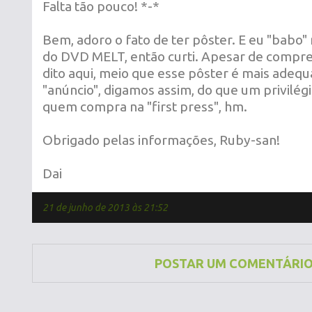
Falta tão pouco! *-*
Bem, adoro o fato de ter pôster. E eu "babo
do DVD MELT, então curti. Apesar de compre
dito aqui, meio que esse pôster é mais ade
"anúncio", digamos assim, do que um privilé
quem compra na "first press", hm.
Obrigado pelas informações, Ruby-san!
Dai
21 de junho de 2013 às 21:52
POSTAR UM COMENTÁRI