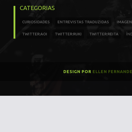
CATEGORIAS
CURIOSIDADES
ENTREVISTAS TRADUZIDAS
IMAGEN
TWITTER:AOI
TWITTER:RUKI
TWITTER:REITA
ÍN
DESIGN POR
ELLEN FERNAND