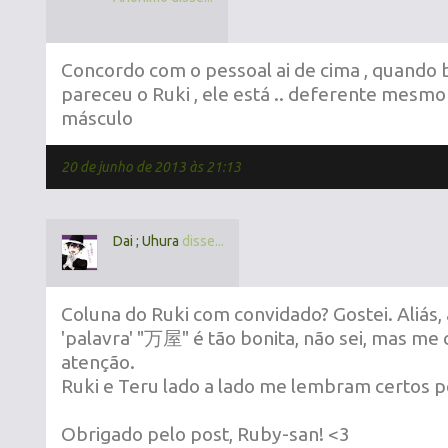
Concordo com o pessoal ai de cima , quando 
pareceu o Ruki , ele está .. deferente mesmo 
másculo
20 de junho de 2013 às 21:13
Dai ; Uhura
disse...
Coluna do Ruki com convidado? Gostei. Aliás,
'palavra' "万屋" é tão bonita, não sei, mas m
atenção.
Ruki e Teru lado a lado me lembram certos
Obrigado pelo post, Ruby-san! <3