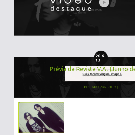
20.6.
13
Prévia da Revista V.A. (Junho d
POSTADO POR
RUBY