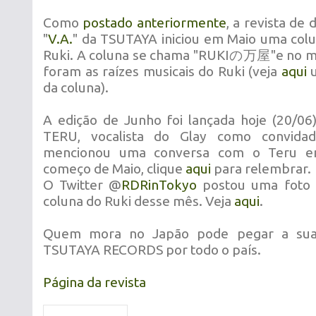
Como
postado anteriormente
, a revista de 
"
V.A.
" da TSUTAYA iniciou em Maio uma col
Ruki. A coluna se chama "RUKIの万屋"e no m
foram as raízes musicais do Ruki (veja
aqui
u
da coluna).
A edição de Junho foi lançada hoje (20/06)
TERU, vocalista do Glay como convidado
mencionou uma conversa com o Teru e
começo de Maio, clique
aqui
para relembrar.
O Twitter @
RDRinTokyo
postou uma foto 
coluna do Ruki desse mês. Veja
aqui
.
Quem mora no Japão pode pegar a sua r
TSUTAYA RECORDS por todo o país.
Página da revista