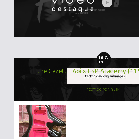
16.7.
13
the GazettE Aoi x ESP Academy (11
POSTADO POR
RUBY